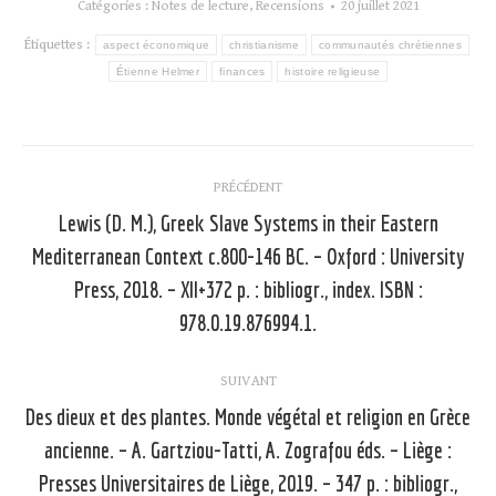
Catégories :
Notes de lecture
,
Recensions
20 juillet 2021
Étiquettes :
aspect économique
christianisme
communautés chrétiennes
Étienne Helmer
finances
histoire religieuse
Navigation
PRÉCÉDENT
article
Lewis (D. M.), Greek Slave Systems in their Eastern
Mediterranean Context c.800-146 BC. – Oxford : University
Article
Press, 2018. – XII+372 p. : bibliogr., index. ISBN :
précédent
978.0.19.876994.1.
:
SUIVANT
Des dieux et des plantes. Monde végétal et religion en Grèce
ancienne. – A. Gartziou-Tatti, A. Zografou éds. – Liège :
Presses Universitaires de Liège, 2019. – 347 p. : bibliogr.,
Article