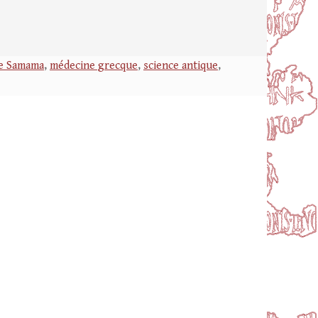
e Samama
,
médecine grecque
,
science antique
,