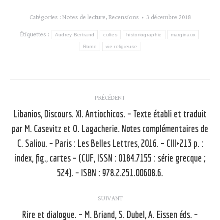
Catégories :
Notes de lecture
,
Recensions
3 décembre 2018
Étiquettes :
Audrey Bertrand
cultes
historiographie
marginaux
Rome
vie religieuse
Navigation
PRÉCÉDENT
article
Libanios, Discours. XI. Antiochicos. – Texte établi et traduit
par M. Casevitz et O. Lagacherie. Notes complémentaires de
C. Saliou. – Paris : Les Belles Lettres, 2016. – CIII+213 p. :
Article
précédent
index, fig., cartes – (CUF, ISSN : 0184.7155 : série grecque ;
:
524). – ISBN : 978.2.251.00608.6.
SUIVANT
Rire et dialogue. – M. Briand, S. Dubel, A. Eissen éds. –