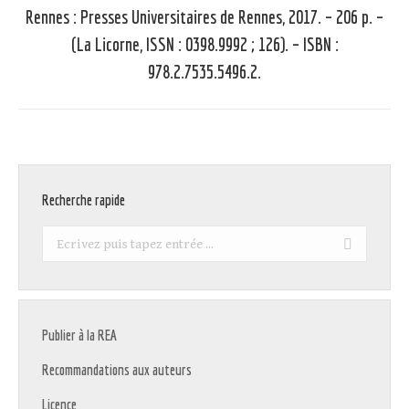
Rennes : Presses Universitaires de Rennes, 2017. – 206 p. –
Article
(La Licorne, ISSN : 0398.9992 ; 126). – ISBN :
suivant
978.2.7535.5496.2.
:
Recherche rapide
Recherche
:
Publier à la REA
Recommandations aux auteurs
Licence