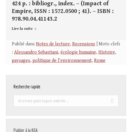
424 p. : bibliogr., index. – (Impact of
Empire, ISSN : 1572.0500 ; 41). – ISBN :
978.90.04.41143.2
Lire la suite
Publié dans
Notes de lecture
,
Recensions
| Mots-clefs
:
Alessandro Sebastiani
,
écologie humaine
,
Histoire
,
paysages
,
politique de l'environnement
,
Rome
Recherche rapide
Recherche
:
Publier à la REA