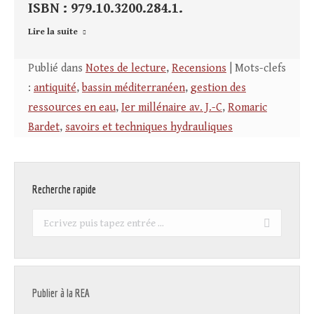
ISBN : 979.10.3200.284.1.
Lire la suite
Publié dans
Notes de lecture
,
Recensions
| Mots-clefs
:
antiquité
,
bassin méditerranéen
,
gestion des
ressources en eau
,
Ier millénaire av. J.-C
,
Romaric
Bardet
,
savoirs et techniques hydrauliques
Recherche rapide
Recherche
:
Publier à la REA