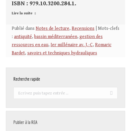
ISBN : 979.10.3200.284.1.
Lire la suite
Publié dans
Notes de lecture
,
Recensions
| Mots-clefs
:
antiquité
,
bassin méditerranéen
,
gestion des
ressources en eau
,
Ier millénaire av. J.-C
,
Romaric
Bardet
,
savoirs et techniques hydrauliques
Recherche rapide
Recherche
:
Publier à la REA