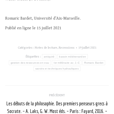
Romaric Bardet, Université d’Aix-Marseille.
Publié en ligne le 15 juillet 2021
Catégories :
Notes de lecture
,
Recensions
19 juillet 2021
Étiquettes :
antiquité
bassin méditerranéen
gestion des ressources en eau
Ier millénaire av. J.-C
Romaric Bardet
savoirs et techniques hydrauliques
Navigation
PRÉCÉDENT
article
Les débuts de la philosophie. Des premiers penseurs grecs à
Socrate. – A. Laks, G. W. Most éds. – Paris : Fayard, 2016. –