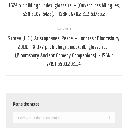
Article
1674 p. : bibliogr. index, glossaire. – (Ouvertures bilingues,
précédent
ISSN 2109-6422). – ISBN : 978.2.213.63753.2.
:
SUIVANT
Storey (I. C.), Aristophanes, Peace. – Londres : Bloomsbury,
2019. – X+177 p. : bibliogr., index, ill., glossaire. –
Article
(Bloomsbury Ancient Comedy Companions). – ISBN :
suivant
978.1.3500.2021.4.
:
Recherche rapide
Recherche
: