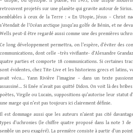
– utopie, ou dystopie. Il publie, en 1905,
Une utopie moder
retrouvent projetés sur une planète qui gravite autour de Sirius
semblables à ceux de la Terre : « En Utopie, Jésus – Christ na
s’étendait de l’Océan arctique jusqu’au golfe de Bénin, et ne deva
Wells peut-il être regardé aussi comme une des premières uchron
Ce long développement permettra, on l’espère, d’éviter des conf
communications, dont celle –très vivifiante- d’Alexandre Grandazz
quatre parties et comporte 18 communications. Si certaines trace
sont évidentes, chez Tite-Live et les historiens grecs et latins, 
avait vécu… Yann Rivière l’imagine – dans un texte passionn
assassiné… Si Enée n’avait pas quitté Didon. On voit là des bribes
poètes, Virgile ou Lucain, suppositions qu’autorise leur statut d’
une marge qui n’est pas toujours ici clairement définie.
Il est dommage aussi que les auteurs n’aient pas cité davantage
types d’uchronies (le chiffre quatre proposé dans la note 3 d
semble un peu exagéré). La première consiste à partir d’un point 