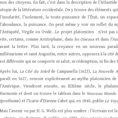
non des citoyens. En fait, c’est dans la description de l’Atlanti
utopie de la littérature occidentale. On y trouve des éléments qu
l’insularité, l’isolement, la toute-puissance de l’État, un esp
l’abondance, la puissance. On peut même y voir un reflet du m
l’Antiquité, Virgile ou Ovide. .Le projet platonicien n’est pas 
vite, certains, comme Aristophane, dans
les Oiseaux
et dans
l’As
avant la lettre. Plus tard, la croyance en un nouveau parad
millénarisme et saint Augustin, entre autres, opposera à la cité 
est différente qui ne comporte ni salut, ni rédemption, ni fin des
Après lui,
La Cité du Soleil
de Campanella (1623),
La Nouvelle A
paraît en 1627, renvoie explicitement au mythe platonicien de l
l’Amérique. Viendront ensuite, au XIXème siècle, le phalan
Harmonie et dont on trouve le tableau dans le
Nouveau Monde in
(
posthume) et l’Icarie d’Etienne Cabet qui, en 1840, publie
Le Voya
Mais l’avenir vu par H. G. Wells est plus sombre : l’écrivain est 