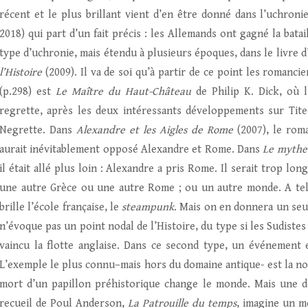
récent et le plus brillant vient d’en être donné dans l’uchroni
2018) qui part d’un fait précis : les Allemands ont gagné la bat
type d’uchronie, mais étendu à plusieurs époques, dans le livre 
l’Histoire
(2009). Il va de soi qu’à partir de ce point les romanci
(p.298) est
Le Maître du Haut-Château
de Philip K. Dick, où
regrette, après les deux intéressants développements sur Tite-
Negrette. Dans
Alexandre et les
Aigles de Rome
(2007), le roma
aurait inévitablement opposé Alexandre et Rome. Dans
Le mythe 
il était allé plus loin : Alexandre a pris Rome. Il serait trop lo
une autre Grèce ou une autre Rome ; ou un autre monde. A tel 
brille l’école française, le
steampunk
. Mais on en donnera un seu
n’évoque pas un point nodal de l’Histoire, du type si les Sudistes
vaincu la flotte anglaise. Dans ce second type, un événement 
L’exemple le plus connu–mais hors du domaine antique- est la no
mort d’un papillon préhistorique change le monde. Mais une d
recueil de Poul Anderson,
La Patrouille du temps
, imagine un m