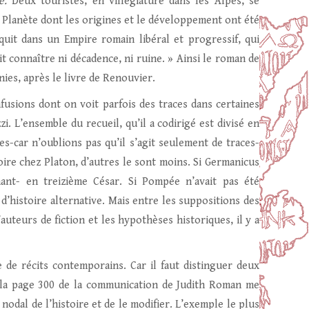
ne.
Deux touristes, en villégiature dans les Alpes, se
. Planète dont les origines et le développement ont été
quit dans un Empire romain libéral et progressif, qui
it connaître ni décadence, ni ruine. » Ainsi le roman de
ies, après le livre de Renouvier.
usions dont on voit parfois des traces dans certaines
i. L’ensemble du recueil, qu’il a codirigé est divisé en
s-car n’oublions pas qu’il s’agit seulement de traces-
voire chez Platon, d’autres le sont moins. Si Germanicus
ant- en treizième César. Si Pompée n’avait pas été
 d’histoire alternative. Mais entre les suppositions des
auteurs de fiction et les hypothèses historiques, il y a
 de récits contemporains. Car il faut distinguer deux
e la page 300 de la communication de Judith Roman me
nodal de l’histoire et de le modifier. L’exemple le plus