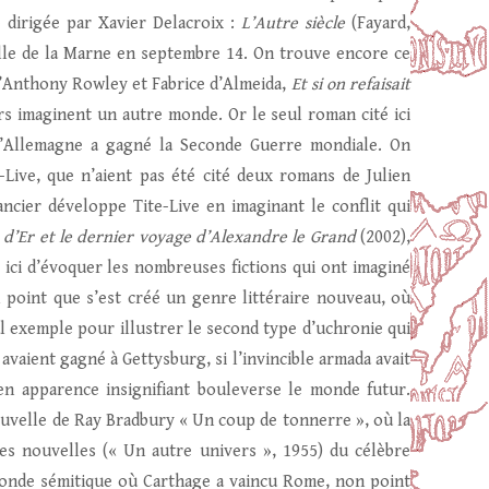
e dirigée par Xavier Delacroix :
L’Autre siècle
(Fayard,
aille de la Marne en septembre 14. On trouve encore ce
d’Anthony Rowley et Fabrice d’Almeida,
Et si on refaisait
ers imaginent un autre monde. Or le seul roman cité ici
 l’Allemagne a gagné la Seconde Guerre mondiale. On
Live, que n’aient pas été cité deux romans de Julien
ncier développe Tite-Live en imaginant le conflit qui
d’Er et le dernier
voyage d’Alexandre le Grand
(2002),
ng ici d’évoquer les nombreuses fictions qui ont imaginé
point que s’est créé un genre littéraire nouveau, où
l exemple pour illustrer le second type d’uchronie qui
 avaient gagné à Gettysburg, si l’invincible armada avait
en apparence insignifiant bouleverse le monde futur.
uvelle de Ray Bradbury « Un coup de tonnerre », où la
es nouvelles (« Un autre univers », 1955) du célèbre
onde sémitique où Carthage a vaincu Rome, non point