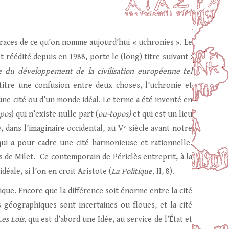
 traces de ce qu’on nomme aujourd’hui « uchronies ». Le
 réédité depuis en 1988, porte le (long) titre suivant :
he du développement de la civilisation européenne tel
titre une confusion entre deux choses, l’uchronie et
’une cité ou d’un monde idéal. Le terme a été inventé en
pos
) qui n’existe nulle part (
ou-topos)
et qui est un lieu
 dans l’imaginaire occidental, au V° siècle avant notre
qui a pour cadre une cité harmonieuse et rationnelle.
 de Milet. Ce contemporain de Périclès entreprit, à la
 idéale, si l’on en croit Aristote (
La Politique,
II, 8).
pique. Encore que la différence soit énorme entre la cité
 géographiques sont incertaines ou floues, et la cité
Les Lois,
qui est d’abord une Idée, au service de l’État et