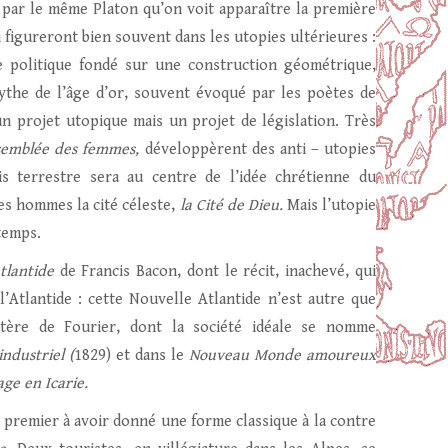
de par le même Platon qu’on voit apparaître la première
i figureront bien souvent dans les utopies ultérieures :
ace politique fondé sur une construction géométrique,
ythe de l’âge d’or, souvent évoqué par les poètes de
un projet utopique mais un projet de législation. Très
semblée des femmes,
développèrent des anti – utopies
is terrestre sera au centre de l’idée chrétienne du
des hommes la cité céleste,
la Cité de Dieu.
Mais l’utopie
 temps.
tlantide
de Francis Bacon, dont le récit, inachevé, qui
’Atlantide : cette Nouvelle Atlantide n’est autre que
stère de Fourier, dont la société idéale se nomme
dustriel (
1829) et dans le
Nouveau Monde amoureux
ge en Icarie.
le premier à avoir donné une forme classique à la contre