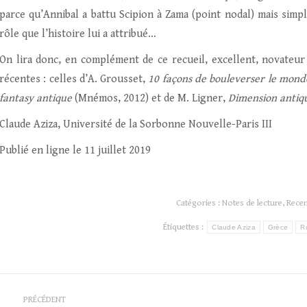
parce qu’Annibal a battu Scipion à Zama (point nodal) mais simpl
rôle que l’histoire lui a attribué…
On lira donc, en complément de ce recueil, excellent, novateur 
récentes : celles d’A. Grousset,
10 façons de bouleverser le mond
fantasy antique
(Mnémos, 2012) et de M. Ligner,
Dimension antiq
Claude Aziza, Université de la Sorbonne Nouvelle-Paris III
Publié en ligne le 11 juillet 2019
Catégories :
Notes de lecture
,
Rece
Étiquettes :
Claude Aziza
Grèce
R
Navigation
PRÉCÉDENT