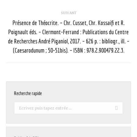
SUIVANT
Présence de Théocrite. – Chr. Cusset, Chr. Kossaifi et R.
Poignault éds. – Clermont-Ferrand : Publications du Centre
Article
de Recherches André Piganiol, 2017. – 626 p. : bibliogr., ill. –
suivant
(Caesarodunum ; 50-51bis). – ISBN : 978.2.900479.22.3.
:
Recherche rapide
Recherche
: