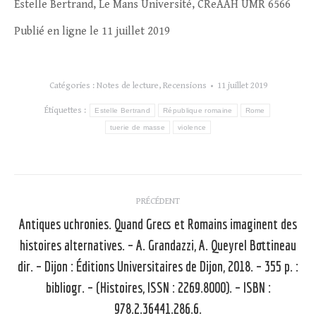
Estelle Bertrand, Le Mans Université, CReAAH UMR 6566
Publié en ligne le 11 juillet 2019
Catégories :
Notes de lecture
,
Recensions
11 juillet 2019
Étiquettes :
Estelle Bertrand
République romaine
Rome
tuerie de masse
violence
Navigation
PRÉCÉDENT
article
Antiques uchronies. Quand Grecs et Romains imaginent des
histoires alternatives. – A. Grandazzi, A. Queyrel Bottineau
dir. – Dijon : Éditions Universitaires de Dijon, 2018. – 355 p. :
Article
précédent
bibliogr. – (Histoires, ISSN : 2269.8000). – ISBN :
:
978.2.36441.286.6.