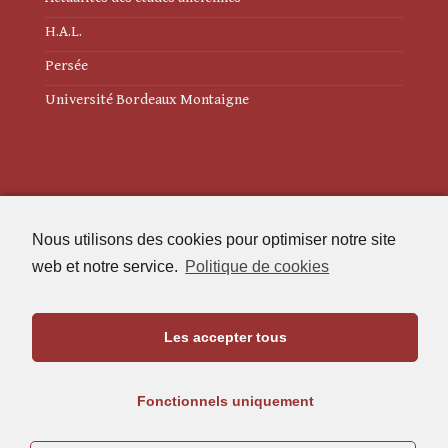
H.A.L.
Persée
Université Bordeaux Montaigne
Mentions légales
Nous utilisons des cookies pour optimiser notre site
Politique de cookies (UE)
web et notre service.
Politique de cookies
Revue des Études Anciennes
Les accepter tous
Maison de l'Archéologie
Université Bordeaux Montaigne
Fonctionnels uniquement
33607 Pessac Cedex
05.57.12.45.63