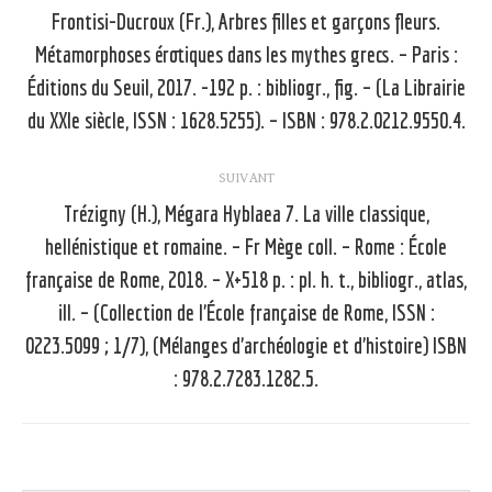
article
Frontisi-Ducroux (Fr.), Arbres filles et garçons fleurs.
Métamorphoses érotiques dans les mythes grecs. – Paris :
Article
Éditions du Seuil, 2017. -192 p. : bibliogr., fig. – (La Librairie
précédent
du XXIe siècle, ISSN : 1628.5255). – ISBN : 978.2.0212.9550.4.
:
SUIVANT
Trézigny (H.), Mégara Hyblaea 7. La ville classique,
hellénistique et romaine. – Fr Mège coll. – Rome : École
française de Rome, 2018. – X+518 p. : pl. h. t., bibliogr., atlas,
Article
ill. – (Collection de l’École française de Rome, ISSN :
suivant
0223.5099 ; 1/7), (Mélanges d’archéologie et d’histoire) ISBN
:
: 978.2.7283.1282.5.