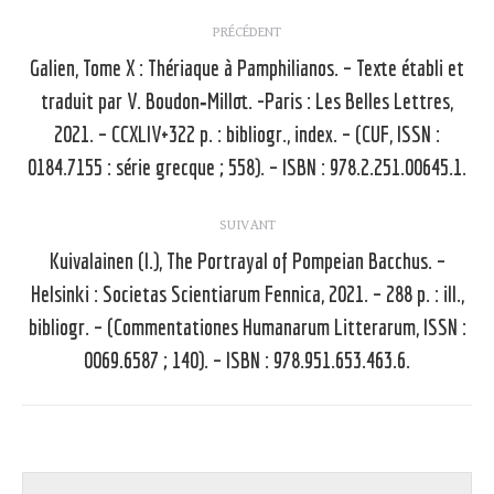
Navigation
PRÉCÉDENT
article
Galien, Tome X : Thériaque à Pamphilianos. – Texte établi et
traduit par V. Boudon‑Millot. -Paris : Les Belles Lettres,
Article
2021. – CCXLIV+322 p. : bibliogr., index. – (CUF, ISSN :
précédent
0184.7155 : série grecque ; 558). – ISBN : 978.2.251.00645.1.
:
SUIVANT
Kuivalainen (I.), The Portrayal of Pompeian Bacchus. –
Helsinki : Societas Scientiarum Fennica, 2021. – 288 p. : ill.,
Article
bibliogr. – (Commentationes Humanarum Litterarum, ISSN :
suivant
0069.6587 ; 140). – ISBN : 978.951.653.463.6.
: