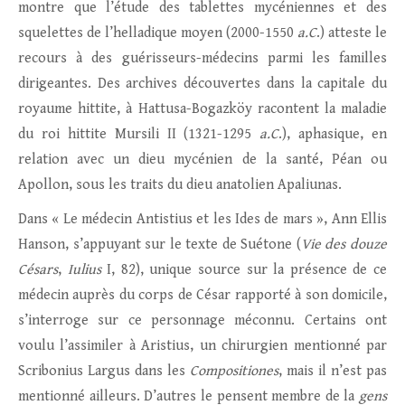
montre que l’étude des tablettes mycéniennes et des
squelettes de l’helladique moyen (2000-1550
a.C
.) atteste le
recours à des guérisseurs-médecins parmi les familles
dirigeantes. Des archives découvertes dans la capitale du
royaume hittite, à Hattusa-Bogazköy racontent la maladie
du roi hittite Mursili II (1321-1295
a.C
.), aphasique, en
relation avec un dieu mycénien de la santé, Péan ou
Apollon, sous les traits du dieu anatolien Apaliunas.
Dans « Le médecin Antistius et les Ides de mars », Ann Ellis
Hanson, s’appuyant sur le texte de Suétone (
Vie des douze
Césars
,
Iulius
I, 82), unique source sur la présence de ce
médecin auprès du corps de César rapporté à son domicile,
s’interroge sur ce personnage méconnu. Certains ont
voulu l’assimiler à Aristius, un chirurgien mentionné par
Scribonius Largus dans les
Compositiones
, mais il n’est pas
mentionné ailleurs. D’autres le pensent membre de la
gens