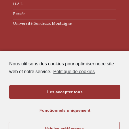
H.A.L.
Persée
Université Bordeaux Montaigne
Mentions légales
Nous utilisons des cookies pour optimiser notre site
Politique de cookies (UE)
web et notre service.
Politique de cookies
Revue des Études Anciennes
Les accepter tous
Maison de l'Archéologie
Université Bordeaux Montaigne
Fonctionnels uniquement
33607 Pessac Cedex
05.57.12.45.63
Voir les préférences