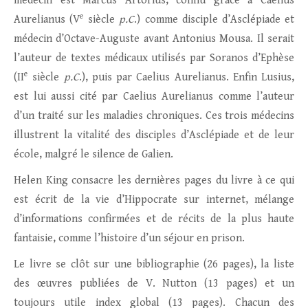
médecin est Marcus Artorius, connu grâce à Caelius
e
Aurelianus (V
siècle
p.C
.) comme disciple d’Asclépiade et
médecin d’Octave-Auguste avant Antonius Mousa. Il serait
l’auteur de textes médicaux utilisés par Soranos d’Ephèse
e
(II
siècle
p.C
.), puis par Caelius Aurelianus. Enfin Lusius,
est lui aussi cité par Caelius Aurelianus comme l’auteur
d’un traité sur les maladies chroniques. Ces trois médecins
illustrent la vitalité des disciples d’Asclépiade et de leur
école, malgré le silence de Galien.
Helen King consacre les dernières pages du livre à ce qui
est écrit de la vie d’Hippocrate sur internet, mélange
d’informations confirmées et de récits de la plus haute
fantaisie, comme l’histoire d’un séjour en prison.
Le livre se clôt sur une bibliographie (26 pages), la liste
des œuvres publiées de V. Nutton (13 pages) et un
toujours utile index global (13 pages). Chacun des