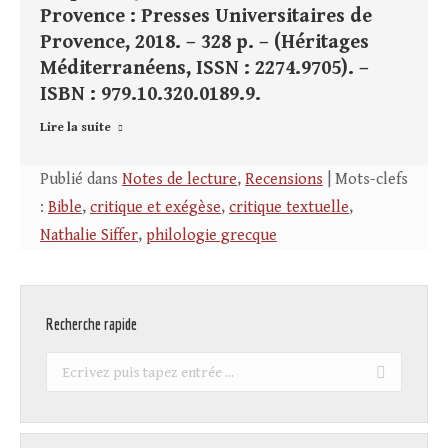
Provence : Presses Universitaires de
Provence, 2018. – 328 p. – (Héritages
Méditerranéens, ISSN : 2274.9705). –
ISBN : 979.10.320.0189.9.
Lire la suite
Publié dans
Notes de lecture
,
Recensions
| Mots-clefs
:
Bible
,
critique et exégèse
,
critique textuelle
,
Nathalie Siffer
,
philologie grecque
Recherche rapide
Recherche
: