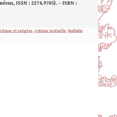
néens, ISSN : 2274.9705). – ISBN :
ritique et exégèse
,
critique textuelle
,
Nathalie