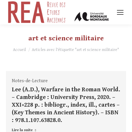
art et science militaire
Vous êtes ici :
Accueil
Articles avec l’étiquette "art et science militaire"
Notes-de-Lecture
Lee (A.D.), Warfare in the Roman World.
– Cambridge : University Press, 2020. –
XXI+228 p. : bibliogr., index, ill., cartes –
(Key Themes in Ancient History). – ISBN
: 978.1.107.63828.0.
Lire la suite