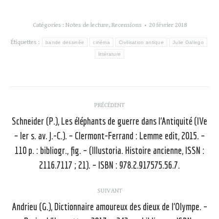
Catégories :
Notes de lecture
,
Recensions
20 février 2018
Étiquettes :
bande dessinée
cinéma
Civilisation antique
Julie Gallego
littérature
Navigation
PRÉCÉDENT
article
Schneider (P.), Les éléphants de guerre dans l’Antiquité (IVe
– Ier s. av. J.-C.). – Clermont-Ferrand : Lemme edit, 2015. –
Article
110 p. : bibliogr., fig. – (Illustoria. Histoire ancienne, ISSN :
précédent
2116.7117 ; 21). – ISBN : 978.2.917575.56.7.
:
SUIVANT
Andrieu (G.), Dictionnaire amoureux des dieux de l’Olympe. –