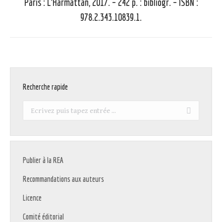
Paris : L’Harmattan, 2017. – 242 p. : bibliogr. – ISBN :
Article
suivant
978.2.343.10839.1.
:
Recherche rapide
Recherche
:
Publier à la REA
Recommandations aux auteurs
Licence
Comité éditorial