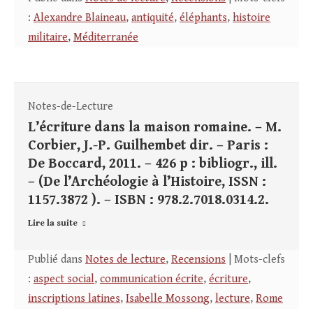
:
Alexandre Blaineau
,
antiquité
,
éléphants
,
histoire
militaire
,
Méditerranée
Notes-de-Lecture
L’écriture dans la maison romaine. – M.
Corbier, J.-P. Guilhembet dir. – Paris :
De Boccard, 2011. – 426 p : bibliogr., ill.
– (De l’Archéologie à l’Histoire, ISSN :
1157.3872 ). – ISBN : 978.2.7018.0314.2.
Lire la suite
Publié dans
Notes de lecture
,
Recensions
| Mots-clefs
:
aspect social
,
communication écrite
,
écriture
,
inscriptions latines
,
Isabelle Mossong
,
lecture
,
Rome