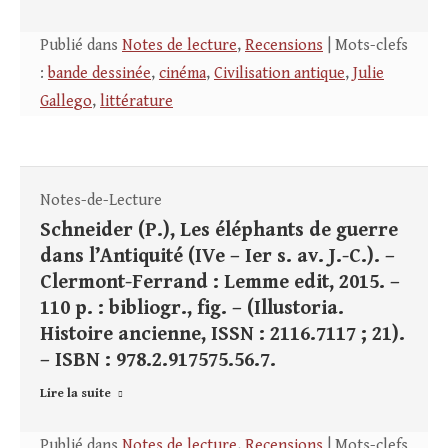
Publié dans
Notes de lecture
,
Recensions
| Mots-clefs
:
bande dessinée
,
cinéma
,
Civilisation antique
,
Julie
Gallego
,
littérature
Notes-de-Lecture
Schneider (P.), Les éléphants de guerre
dans l’Antiquité (IVe – Ier s. av. J.-C.). –
Clermont-Ferrand : Lemme edit, 2015. –
110 p. : bibliogr., fig. – (Illustoria.
Histoire ancienne, ISSN : 2116.7117 ; 21).
– ISBN : 978.2.917575.56.7.
Lire la suite
Publié dans
Notes de lecture
,
Recensions
| Mots-clefs