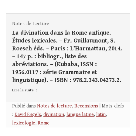
Notes-de-Lecture
La divination dans la Rome antique.
Études lexicales. – Fr. Guillaumont, S.
Roesch éds. – Paris : L’Harmattan, 2014.
– 147 p. : bibliogr., liste des
abréviations. – (Kubaba, ISSN :
1956.0117 : série Grammaire et
linguistique). – ISBN : 978.2.343.04273.2.
Lire la suite
Publié dans
Notes de lecture
,
Recensions
| Mots-clefs
:
David Engels
,
divination
,
langue latine
,
latin
,
lexicologie
,
Rome