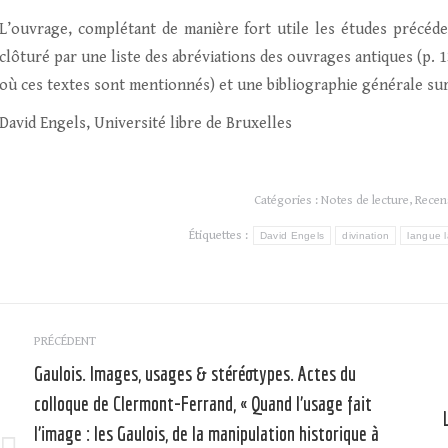
L’ouvrage, complétant de manière fort utile les études précéde
clôturé par une liste des abréviations des ouvrages antiques (p.
où ces textes sont mentionnés) et une bibliographie générale sur 
David Engels, Université libre de Bruxelles
Catégories :
Notes de lecture
,
Recen
Étiquettes :
David Engels
divination
langue l
Navigation
PRÉCÉDENT
article
Gaulois. Images, usages & stéréotypes. Actes du
colloque de Clermont-Ferrand, « Quand l’usage fait
l’image : les Gaulois, de la manipulation historique à