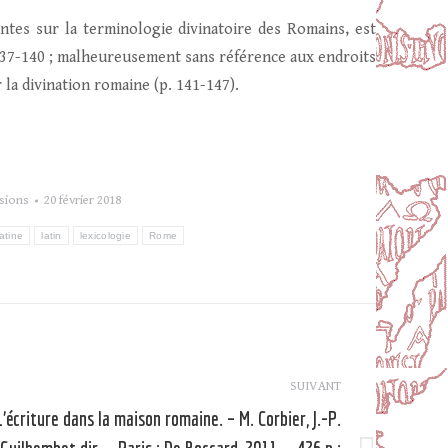
ntes sur la terminologie divinatoire des Romains, est
 137-140 ; malheureusement sans référence aux endroits
la divination romaine (p. 141-147).
sions
20 février 2018
atine
latin
lexicologie
Rome
SUIVANT
L’écriture dans la maison romaine. – M. Corbier, J.-P.