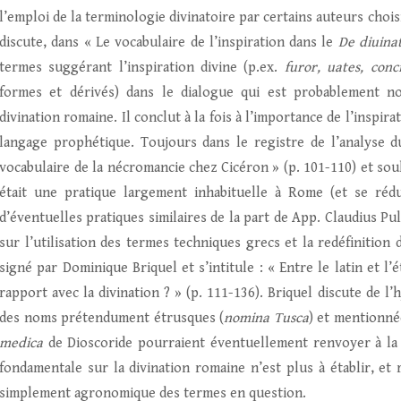
l’emploi de la terminologie divinatoire par certains auteurs chois
discute, dans « Le vocabulaire de l’inspiration dans le
De diuina
termes suggérant l’inspiration divine (p.ex.
furor, uates, conc
formes et dérivés) dans le dialogue qui est probablement no
divination romaine. Il conclut à la fois à l’importance de l’insp
langage prophétique. Toujours dans le registre de l’analyse 
vocabulaire de la nécromancie chez Cicéron » (p. 101-110) et sou
était une pratique largement inhabituelle à Rome (et se rédu
d’éventuelles pratiques similaires de la part de App. Claudius Pul
sur l’utilisation des termes techniques grecs et la redéfinition 
signé par Dominique Briquel et s’intitule : « Entre le latin et l’
rapport avec la divination ? » (p. 111-136). Briquel discute de 
des noms prétendument étrusques (
nomina Tusca
) et mentionné
medica
de Dioscoride pourraient éventuellement renvoyer à la t
fondamentale sur la divination romaine n’est plus à établir, et
simplement agronomique des termes en question.