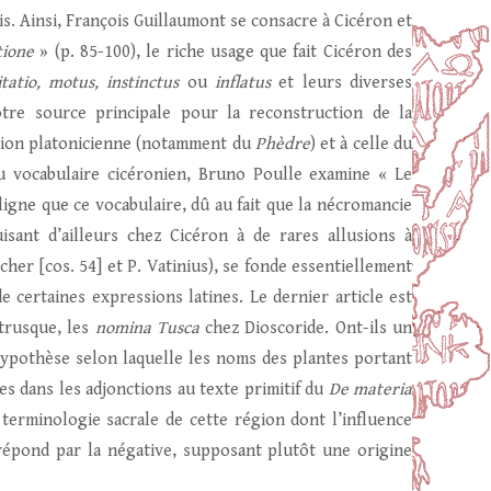
is. Ainsi, François Guillaumont se consacre à Cicéron et
tione
» (p. 85-100), le riche usage que fait Cicéron des
itatio, motus, instinctus
ou
inflatus
et leurs diverses
tre source principale pour la reconstruction de la
iration platonicienne (notamment du
Phèdre
) et à celle du
du vocabulaire cicéronien, Bruno Poulle examine « Le
ligne que ce vocabulaire, dû au fait que la nécromancie
isant d’ailleurs chez Cicéron à de rares allusions à
cher [cos. 54] et P. Vatinius), se fonde essentiellement
de certaines expressions latines. Le dernier article est
étrusque, les
nomina Tusca
chez Dioscoride. Ont-ils un
l’hypothèse selon laquelle les noms des plantes portant
es dans les adjonctions au texte primitif du
De materia
erminologie sacrale de cette région dont l’influence
 répond par la négative, supposant plutôt une origine