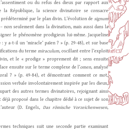
 l’assentiment ou du refus des dieux par rapport aux
de la République, la science divinatoire se consacre
 prédéterminé par le plan divin. L’évolution de
signum
– non seulement dans la divination, mais aussi dans la
ésigner le phénomène prodigieux lui-même. Jacqueline
m
: y a-t-il un ‘miracle’ païen ? » (p. 29-48), et sur base
ifications du terme
miraculum
, oscillant entre l’exploit
vin, et le « prodige » proprement dit ; sens ensuite
place ensuite sur le terme complexe de l’
omen
, analysé
oral ? » (p. 49-84), et démontrant comment ce mot,
ression verbale involontairement inspirée par les dieux,
part des autres termes divinatoires, rejoignant ainsi
 déjà proposé dans le chapitre dédié à ce sujet de son
l’auteur (D. Engels,
Das römische Vorzeichenwesen
,
termes techniques suit une seconde partie examinant