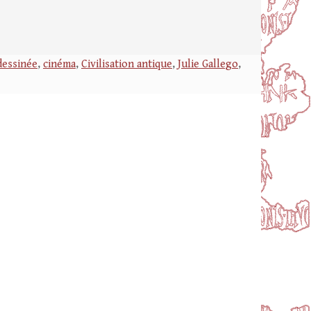
dessinée
,
cinéma
,
Civilisation antique
,
Julie Gallego
,