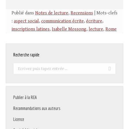
Publié dans
Notes de lecture
,
Recensions
| Mots-clefs
:
aspect social
,
communication écrite
,
écriture
,
inscriptions latines
,
Isabelle Mossong
,
lecture
,
Rome
Recherche rapide
Recherche
:
Publier à la REA
Recommandations aux auteurs
Licence