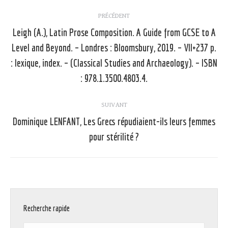
Navigation
PRÉCÉDENT
article
Leigh (A.), Latin Prose Composition. A Guide from GCSE to A
Level and Beyond. – Londres : Bloomsbury, 2019. – VII+237 p.
Article
: lexique, index. – (Classical Studies and Archaeology). – ISBN
précédent
: 978.1.3500.4803.4.
:
SUIVANT
Dominique LENFANT, Les Grecs répudiaient-ils leurs femmes
Article
pour stérilité ?
suivant
:
Recherche rapide