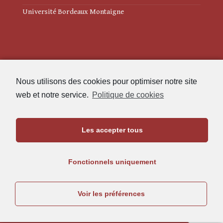
Université Bordeaux Montaigne
Mentions légales
Nous utilisons des cookies pour optimiser notre site
Politique de cookies (UE)
web et notre service.
Politique de cookies
Revue des Études Anciennes
Les accepter tous
Maison de l'Archéologie
Université Bordeaux Montaigne
Fonctionnels uniquement
33607 Pessac Cedex
05.57.12.45.63
Voir les préférences
rea@u-bordeaux-montaigne.fr