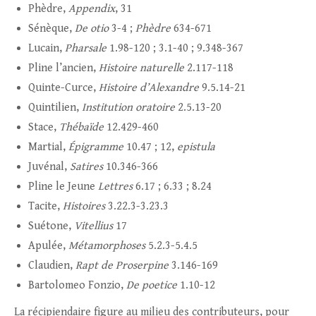
Phèdre,
Appendix
, 31
Sénèque,
De otio
3-4 ;
Phèdre
634-671
Lucain,
Pharsale
1.98-120 ; 3.1-40 ; 9.348-367
Pline l’ancien,
Histoire naturelle
2.117-118
Quinte-Curce,
Histoire d’Alexandre
9.5.14-21
Quintilien,
Institution oratoire
2.5.13-20
Stace,
Thébaïde
12.429-460
Martial,
Épigramme
10.47 ; 12,
epistula
Juvénal,
Satires
10.346-366
Pline le Jeune
Lettres
6.17 ; 6.33 ; 8.24
Tacite,
Histoires
3.22.3-3.23.3
Suétone,
Vitellius
17
Apulée,
Métamorphoses
5.2.3-5.4.5
Claudien,
Rapt de Proserpine
3.146-169
Bartolomeo Fonzio,
De poetice
1.10-12
La récipiendaire figure au milieu des contributeurs, pour