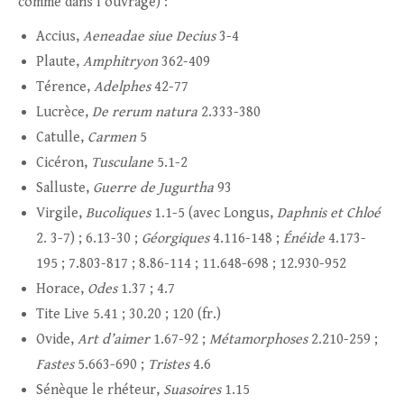
comme dans l’ouvrage) :
Accius,
Aeneadae siue Decius
3-4
Plaute,
Amphitryon
362-409
Térence,
Adelphes
42-77
Lucrèce,
De rerum natura
2.333-380
Catulle,
Carmen
5
Cicéron,
Tusculane
5.1-2
Salluste,
Guerre de Jugurtha
93
Virgile,
Bucoliques
1.1-5 (avec Longus,
Daphnis et Chloé
2. 3-7) ; 6.13-30 ;
Géorgiques
4.116-148 ;
Énéide
4.173-
195 ; 7.803-817 ; 8.86-114 ; 11.648-698 ; 12.930-952
Horace,
Odes
1.37 ; 4.7
Tite Live 5.41 ; 30.20 ; 120 (fr.)
Ovide,
Art d’aimer
1.67-92 ;
Métamorphoses
2.210-259 ;
Fastes
5.663-690 ;
Tristes
4.6
Sénèque le rhéteur,
Suasoires
1.15