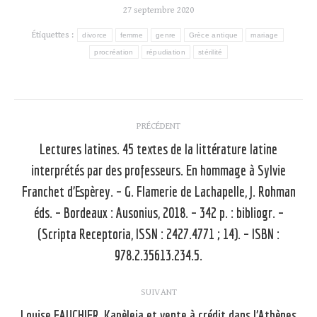
27 septembre 2020
Étiquettes :
divorce
femme
genre
Grèce antique
mariage
procréation
répudiation
stérilité
Navigation
PRÉCÉDENT
article
Lectures latines. 45 textes de la littérature latine
interprétés par des professeurs. En hommage à Sylvie
Franchet d’Espèrey. – G. Flamerie de Lachapelle, J. Rohman
Article
éds. – Bordeaux : Ausonius, 2018. – 342 p. : bibliogr. –
précédent
(Scripta Receptoria, ISSN : 2427.4771 ; 14). – ISBN :
:
978.2.35613.234.5.
SUIVANT
Louise FAUCHIER, Kapèleia et vente à crédit dans l’Athènes