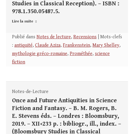
Studies in Classical Reception). – ISBN :
978.1.350.05487.5.
Lire la suite
Publié dans
Notes de lecture
,
Recensions
| Mots-clefs
:
antiquité
,
Claude Aziza
,
Frankenstein
,
Mary Shelley
,
mythologie gréco-romaine
,
Prométhée
,
science
fiction
Notes-de-Lecture
Once and Future Antiquities in Science
Fiction and Fantasy. – B. M. Rogers, B.
E. Stevens éds. – Londres : Bloomsbury,
2019. – XII+233 p. : bibliogr., ill., index. –
(Bloomsbury Studies in Classical