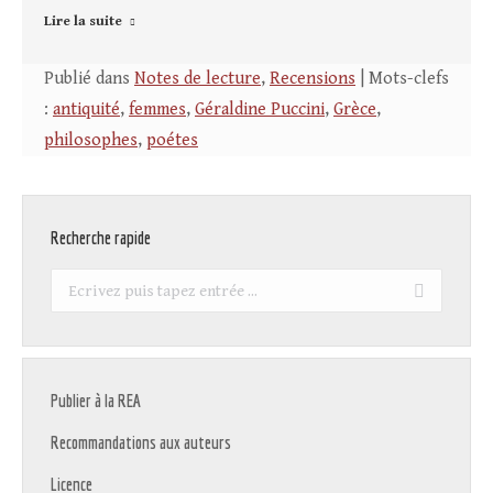
Lire la suite
Publié dans
Notes de lecture
,
Recensions
| Mots-clefs
:
antiquité
,
femmes
,
Géraldine Puccini
,
Grèce
,
philosophes
,
poétes
Recherche rapide
Recherche
:
Publier à la REA
Recommandations aux auteurs
Licence