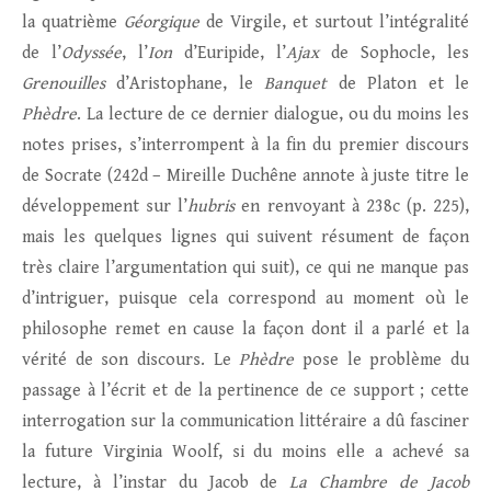
la quatrième
Géorgique
de Virgile, et surtout l’intégralité
de l’
Odyssée
, l’
Ion
d’Euripide, l’
Ajax
de Sophocle, les
Grenouilles
d’Aristophane, le
Banquet
de Platon et le
Phèdre
. La lecture de ce dernier dialogue, ou du moins les
notes prises, s’interrompent à la fin du premier discours
de Socrate (242d – Mireille Duchêne annote à juste titre le
développement sur l’
hubris
en renvoyant à 238c (p. 225),
mais les quelques lignes qui suivent résument de façon
très claire l’argumentation qui suit), ce qui ne manque pas
d’intriguer, puisque cela correspond au moment où le
philosophe remet en cause la façon dont il a parlé et la
vérité de son discours. Le
Phèdre
pose le problème du
passage à l’écrit et de la pertinence de ce support ; cette
interrogation sur la communication littéraire a dû fasciner
la future Virginia Woolf, si du moins elle a achevé sa
lecture, à l’instar du Jacob de
La Chambre de Jacob