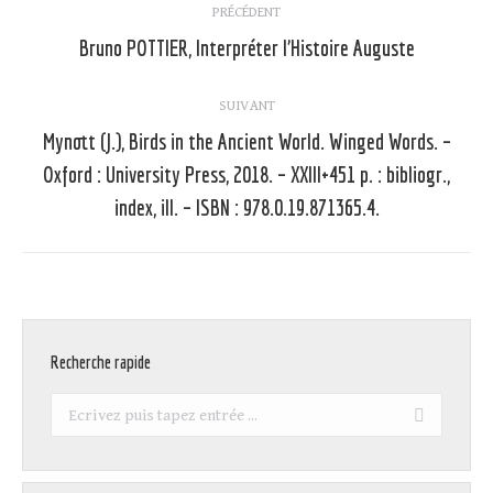
PRÉCÉDENT
article
Bruno POTTIER, Interpréter l’Histoire Auguste
Article
précédent
:
SUIVANT
Mynott (J.), Birds in the Ancient World. Winged Words. –
Oxford : University Press, 2018. – XXIII+451 p. : bibliogr.,
Article
suivant
index, ill. – ISBN : 978.0.19.871365.4.
:
Recherche rapide
Recherche
: