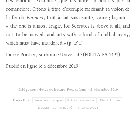
des éditions existantes que les notes produites par la
romancière. Citons à titre d’exemple fascinant sa vision de
la fin du
Banquet
, tout à fait saisissante, voire glaçante :
« the end is almost tragic, for Socrates is above it all, and
not to be moved, and acts with a kind of chilled irony,
which must have murdered » (p. 191).
Pierre Pontier, Sorbonne Université (EDITTA-EA 1491)
Publié en ligne le 5 décembre 2019
Catégories :
Notes de lecture
,
Recensions
2 décembre 2019
Étiquettes :
littérature grecque
littérature romaine
Pierre Pontier
réception de l’Antiquité
Virginia Woolf
Navigation