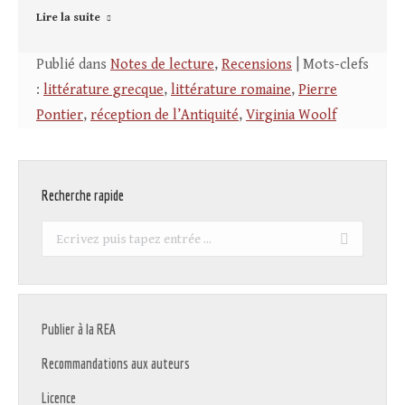
Lire la suite
Publié dans
Notes de lecture
,
Recensions
| Mots-clefs
:
littérature grecque
,
littérature romaine
,
Pierre
Pontier
,
réception de l’Antiquité
,
Virginia Woolf
Recherche rapide
Recherche
:
Publier à la REA
Recommandations aux auteurs
Licence