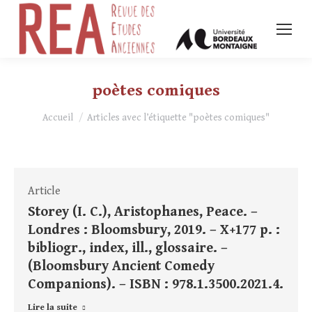
poètes comiques
Vous êtes ici :
Accueil
Articles avec l’étiquette "poètes comiques"
Article
Storey (I. C.), Aristophanes, Peace. –
Londres : Bloomsbury, 2019. – X+177 p. :
bibliogr., index, ill., glossaire. –
(Bloomsbury Ancient Comedy
Companions). – ISBN : 978.1.3500.2021.4.
Lire la suite