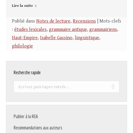
Lire la suite
Publié dans
Notes de lecture
,
Recensions
| Mots-clefs
:
études lexicales
,
grammaire antique
,
grammairiens
,
Haut-Empire
,
Isabelle Gassino
,
linguistique
,
philologie
Recherche rapide
Recherche
:
Publier à la REA
Recommandations aux auteurs