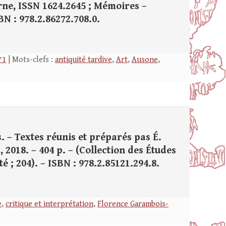
erne, ISSN 1624.2645 ; Mémoires –
BN : 978.2.86272.708.0.
°1
| Mots-clefs :
antiquité tardive
,
Art
,
Ausone
,
. – Textes réunis et préparés pas É.
, 2018. – 404 p. – (Collection des Études
é ; 204). – ISBN : 978.2.85121.294.8.
e
,
critique et interprétation
,
Florence Garambois-