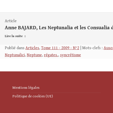
Article
Anne BAJARD, Les Neptunalia et les Consualia 
Lire la suite
Publié dans
Articles
,
Tome 111 - 2009 - N°2
| Mots-clefs :
Auso
Neptunalici
,
Neptune
,
régates.
,
syncrétisme
Mentions légales
Politique de cookies (UE)