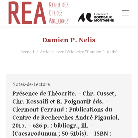
Damien P. Nelis
Vous êtes ici :
Accueil
Articles avec l’étiquette "Damien P. Nelis"
Notes-de-Lecture
Présence de Théocrite. – Chr. Cusset,
Chr. Kossaifi et R. Poignault éds. –
Clermont-Ferrand : Publications du
Centre de Recherches André Piganiol,
2017. – 626 p. : bibliogr., ill. –
(Caesarodunum ; 50-51bis). – ISBN :