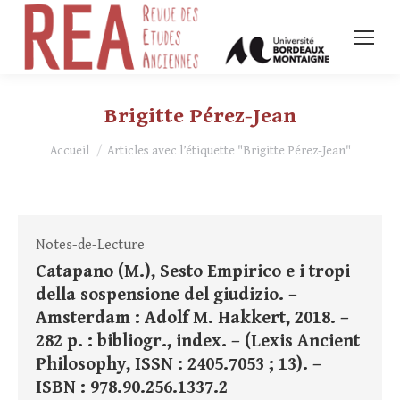
Brigitte Pérez-Jean
Vous êtes ici :
Accueil
Articles avec l’étiquette "Brigitte Pérez-Jean"
Notes-de-Lecture
Catapano (M.), Sesto Empirico e i tropi
della sospensione del giudizio. –
Amsterdam : Adolf M. Hakkert, 2018. –
282 p. : bibliogr., index. – (Lexis Ancient
Philosophy, ISSN : 2405.7053 ; 13). –
ISBN : 978.90.256.1337.2