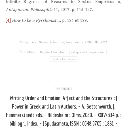
Infinite Regress of Reasons in Sextus Empiricus »,
Antiquorum Philosophia
11, 2017, p. 115-127.
[4]
How to be a Pyrrhonist…
, p. 124 et 129.
Catégories :
Notes de lecture
,
Recensions
20 juillet 2021
Étiquettes :
Brigitte Pérez-Jean
critique et interprétation
Sextus Empiricus
Navigation
PRÉCÉDENT
article
Writing Order and Emotion. Affect and the Structures of
Power in Greek and Latin Authors. – A. Bettenworth, J.
Hammerstaedt eds. – Hildesheim : Olms, 2020. – XXIV+334 p. :
Article
précédent
bibliogr., index. – (Spudasmata, ISSN : 0548.9705 ; 188). –