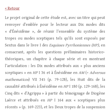
< Retour
Le projet original de cette étude est, avec un titre qui peut
renvoyer d’emblée pour le lecteur aux Dix modes dits
« d’Énésidème », de réunir l’ensemble du système des
tropes ou modes sceptiques tels qu’ils sont exposés par
Sextus dans le livre I des
Esquisses Pyrrhoniennes (HP)
, en
consacrant, après les questions préliminaires historico-
théoriques, un chapitre à chaque série et en montrant
l’articulation : les Dix modes attribués aux « plus anciens
sceptiques » en
HP
I 36 et à Énésidème en
AM
(=
Adversus
mathematicos
) VII 345 (p. 79-128), les Huit dits de la
causalité attribués à Énésidème en
HP
I 180 (p. 129-168), les
Cinq dits « d’Agrippa » à partir du témoignage de Diogène
Laërce et attribués en
HP
I 164 aux « sceptiques plus
récents » (p. 169-223), et les Deux tropes de la suspension