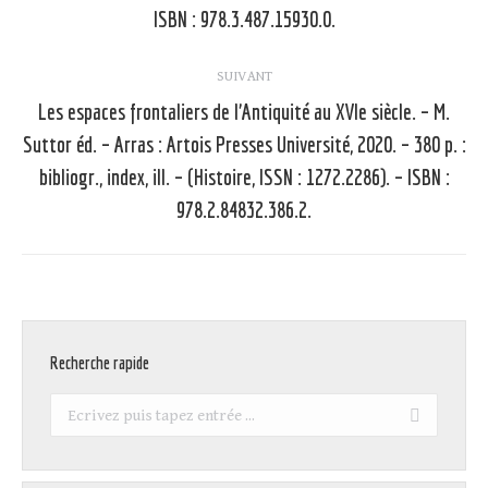
:
ISBN : 978.3.487.15930.0.
SUIVANT
Les espaces frontaliers de l’Antiquité au XVIe siècle. – M.
Suttor éd. – Arras : Artois Presses Université, 2020. – 380 p. :
Article
bibliogr., index, ill. – (Histoire, ISSN : 1272.2286). – ISBN :
suivant
978.2.84832.386.2.
:
Recherche rapide
Recherche
: