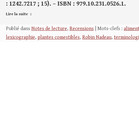
: 1242.7217 ; 15). – ISBN : 979.10.231.0526.1.
Lire la suite
Publié dans
Notes de lecture
,
Recensions
| Mots-clefs :
alimen
lexicographie
,
plantes comestibles
,
Robin Nadeau
,
terminolog