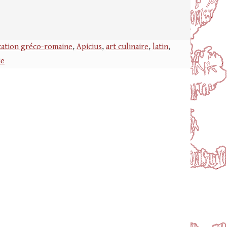
tation gréco-romaine
,
Apicius
,
art culinaire
,
latin
,
ie