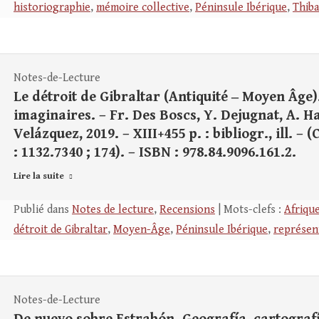
historiographie
,
mémoire collective
,
Péninsule Ibérique
,
Thib
Notes-de-Lecture
Le détroit de Gibraltar (Antiquité ‒ Moyen Âge)
imaginaires. – Fr. Des Boscs, Y. Dejugnat, A. H
Velázquez, 2019. – XIII+455 p. : bibliogr., ill. –
: 1132.7340 ; 174). – ISBN : 978.84.9096.161.2.
Lire la suite
Publié dans
Notes de lecture
,
Recensions
| Mots-clefs :
Afriqu
détroit de Gibraltar
,
Moyen-Âge
,
Péninsule Ibérique
,
représent
Notes-de-Lecture