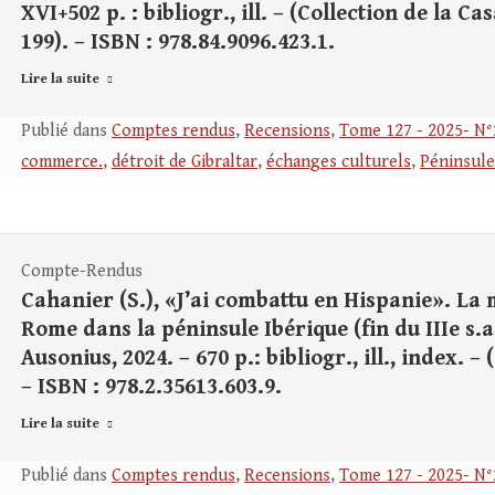
XVI+502 p. : bibliogr., ill. – (Collection de la C
199). – ISBN : 978.84.9096.423.1.
Lire la suite
Publié dans
Comptes rendus
,
Recensions
,
Tome 127 - 2025- N°
commerce.
,
détroit de Gibraltar
,
échanges culturels
,
Péninsule
Compte-Rendus
Cahanier (S.), «J’ai combattu en Hispanie». La
Rome dans la péninsule Ibérique (fin du IIIe s.a
Ausonius, 2024. – 670 p.: bibliogr., ill., index. –
– ISBN : 978.2.35613.603.9.
Lire la suite
Publié dans
Comptes rendus
,
Recensions
,
Tome 127 - 2025- N°