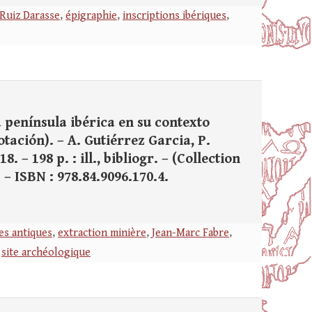
 Ruiz Darasse
,
épigraphie
,
inscriptions ibériques
,
 península ibérica en su contexto
tación). – A. Gutiérrez Garcia, P.
 – 198 p. : ill., bibliogr. – (Collection
 – ISBN : 978.84.9096.170.4.
es antiques
,
extraction minière
,
Jean-Marc Fabre
,
,
site archéologique