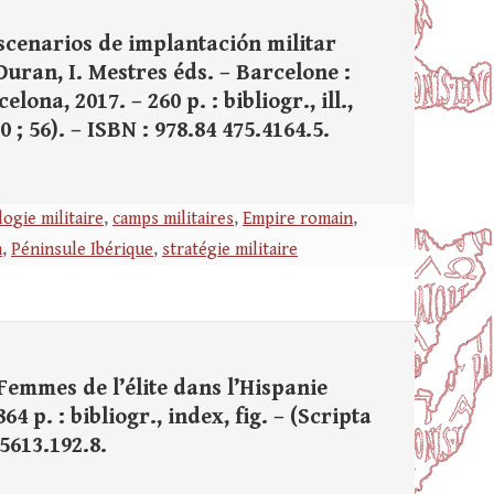
scenarios de implantación militar
 Duran, I. Mestres éds. – Barcelone :
lona, 2017. – 260 p. : bibliogr., ill.,
 ; 56). – ISBN : 978.84 475.4164.5.
ogie militaire
,
camps militaires
,
Empire romain
,
n
,
Péninsule Ibérique
,
stratégie militaire
Femmes de l’élite dans l’Hispanie
4 p. : bibliogr., index, fig. – (Scripta
35613.192.8.