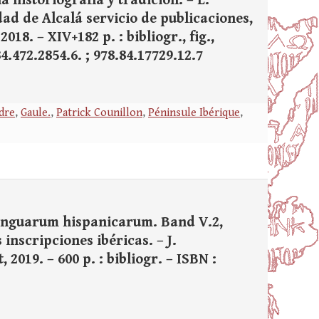
 historiografía y tradición. – E.
ad de Alcalá servicio de publicaciones,
2018. – XIV+182 p. : bibliogr., fig.,
4.472.2854.6. ; 978.84.17729.12.7
dre
,
Gaule.
,
Patrick Counillon
,
Péninsule Ibérique
,
 linguarum hispanicarum. Band V.2,
inscripciones ibéricas. – J.
019. – 600 p. : bibliogr. – ISBN :