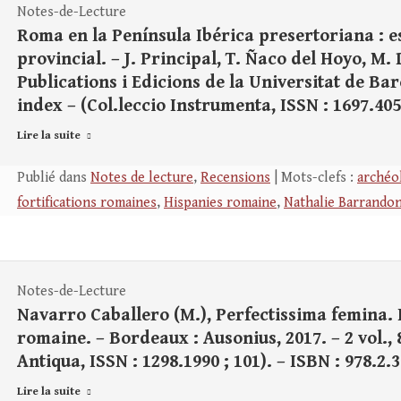
Notes-de-Lecture
Roma en la Península Ibérica presertoriana : e
provincial. – J. Principal, T. Ñaco del Hoyo, M.
Publications i Edicions de la Universitat de Barce
index – (Col.leccio Instrumenta, ISSN : 1697.4050
Lire la suite
Publié dans
Notes de lecture
,
Recensions
| Mots-clefs :
archéol
fortifications romaines
,
Hispanies romaine
,
Nathalie Barrando
Notes-de-Lecture
Navarro Caballero (M.), Perfectissima femina. 
romaine. – Bordeaux : Ausonius, 2017. – 2 vol., 86
Antiqua, ISSN : 1298.1990 ; 101). – ISBN : 978.2.
Lire la suite