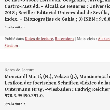
De nuevo sobre Estrabón. Geografía, cartografía
Castro-Paez éd. – Alcalá de Henares : Universid
2018 ; Seville : Editorial Universidad de Sevilla, 
index. – (Monografías de Gahia ; 3) ISBN : 978.8
Lire la suite
Publié dans
Notes de lecture
,
Recensions
| Mots-clefs :
Alexan
Strabon
Notes-de-Lecture
Moncunill Martí, (N.), Velaza (J.), Monumenta
Lexikon der iberischen Schriften =Léxico de las 
Untermann Hrsg. -Wiesbaden : Ludwig Reichert, 2
978.3.95490.291.0.
Lire la suite