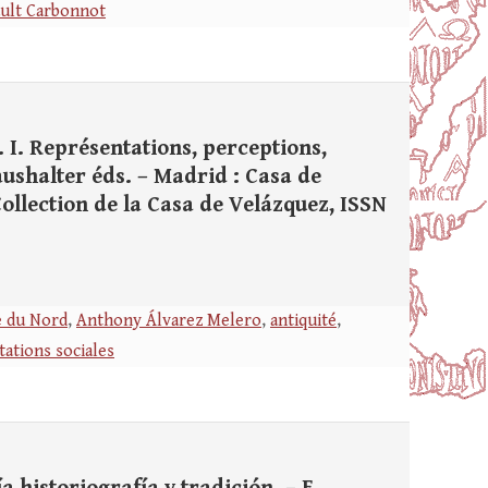
ault Carbonnot
. I. Représentations, perceptions,
aushalter éds. – Madrid : Casa de
 (Collection de la Casa de Velázquez, ISSN
e du Nord
,
Anthony Álvarez Melero
,
antiquité
,
ations sociales