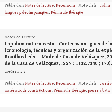
Publié dans
Notes de lecture
,
Recensions
| Mots-clefs :
Coline
langues paléohispaniques
,
Péninsule Ibérique
Notes-de-Lecture
Lapidum natura restat. Canteras antiguas de la
(cronología, técnicas y organización de la explo
Rouillard eds. – Madrid : Casa de Velázquez, 2018.
de la Casa de Velázquez, ISSN : 1132.7340 ; 170).
Lire la suite
Publié dans
Notes de lecture
,
Recensions
| Mots-clefs :
carrièr
matériaux de constructions
,
Péninsule Ibérique
,
pierre à bâtir