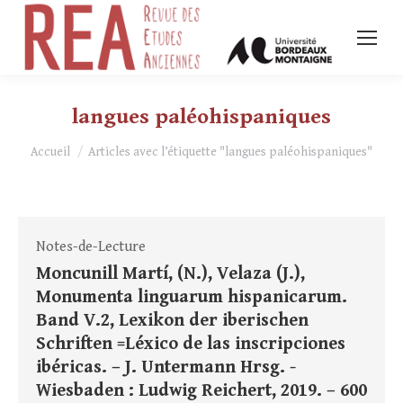
langues paléohispaniques
Vous êtes ici :
Accueil
Articles avec l’étiquette "langues paléohispaniques"
Notes-de-Lecture
Moncunill Martí, (N.), Velaza (J.),
Monumenta linguarum hispanicarum.
Band V.2, Lexikon der iberischen
Schriften =Léxico de las inscripciones
ibéricas. – J. Untermann Hrsg. -
Wiesbaden : Ludwig Reichert, 2019. – 600