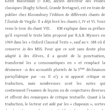
Keith Maclennan (= KM), ancien directeur des études
classiques (Rugby School, Grande Bretagne), est en train de
publier chez Bloomsbury l’édition de différents chants de
l’
Énéide
de Virgile. Il a déjà livré les chants I, IV et VI. Voici
venu le tour du chant VIII. KM explique dans sa préface
qu’il reprend le texte latin proposé par R.A.B. Mynors en
1969 dans les « Oxford Classical Texts », sauf au v. 588 où il
conserve
in
des MSS. Pour que ce soit sans doute plus
adapté à des élèves, il a ajouté de la ponctuation,
transformé les
u
consonantiques en
v
et remplacé la
ème
désinence –
is
des accusatifs pluriels de la 3
déclinaison
parisyllabique par –
es
. Il n’y a ni apparat critique ni
traduction, mais nombreuses sont les notes qui
contiennent l’examen de leçons ou de conjectures diverses
et offrent des remarques de critique textuelle. Quant à la
traduction, le lecteur est aidé par les « chapeaux », sortes