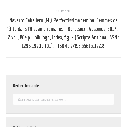
SUIVANT
Navarro Caballero (M.), Perfectissima femina. Femmes de
l’élite dans l’Hispanie romaine. – Bordeaux : Ausonius, 2017. –
Article
2 vol., 864 p. : bibliogr., index, fig. – (Scripta Antiqua, ISSN :
suivant
1298.1990 ; 101). – ISBN : 978.2.35613.192.8.
:
Recherche rapide
Recherche
: