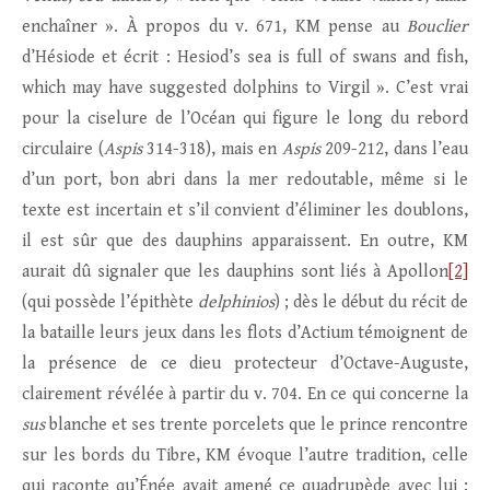
enchaîner ». À propos du v. 671, KM pense au
Bouclier
d’Hésiode et écrit : Hesiod’s sea is full of swans and fish,
which may have suggested dolphins to Virgil ». C’est vrai
pour la ciselure de l’Océan qui figure le long du rebord
circulaire (
Aspis
314-318), mais en
Aspis
209-212, dans l’eau
d’un port, bon abri dans la mer redoutable, même si le
texte est incertain et s’il convient d’éliminer les doublons,
il est sûr que des dauphins apparaissent. En outre, KM
aurait dû signaler que les dauphins sont liés à Apollon
[2]
(qui possède l’épithète
delphinios
) ; dès le début du récit de
la bataille leurs jeux dans les flots d’Actium témoignent de
la présence de ce dieu protecteur d’Octave-Auguste,
clairement révélée à partir du v. 704. En ce qui concerne la
sus
blanche et ses trente porcelets que le prince rencontre
sur les bords du Tibre, KM évoque l’autre tradition, celle
qui raconte qu’Énée avait amené ce quadrupède avec lui ;