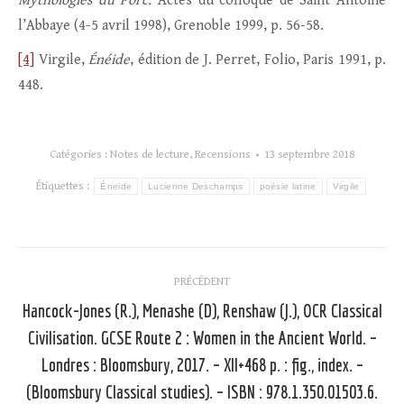
Mythologies du Porc.
Actes du colloque de Saint Antoine
l’Abbaye (4-5 avril 1998), Grenoble 1999, p. 56-58.
[4]
Virgile,
Énéide
, édition de J. Perret, Folio, Paris 1991, p.
448.
Catégories :
Notes de lecture
,
Recensions
13 septembre 2018
Étiquettes :
Éneide
Lucienne Deschamps
poésie latine
Virgile
Navigation
PRÉCÉDENT
article
Hancock-Jones (R.), Menashe (D), Renshaw (J.), OCR Classical
Civilisation. GCSE Route 2 : Women in the Ancient World. –
Article
Londres : Bloomsbury, 2017. – XII+468 p. : fig., index. –
précédent
(Bloomsbury Classical studies). – ISBN : 978.1.350.01503.6.
: