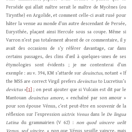
Perséide qui allait naître serait le maître de Mycènes (ou
Tirynthe) en Argolide, et comment celle-ci avait rusé pour
hâter la venue au monde d’un autre descendant de Persée,
Eurysthée, plaçant ainsi Hercule sous sa coupe. Même si
Varron n’est pas totalement absent de ce commentaire, il y
avait des occasions de s’y référer davantage, car dans
certains passages, des clins d’œil à quelques-unes de ses
étymologies sont évidents ; je me contenterai d’un
exemple : au v. 394, KM s’attarde sur
deuinctus
, notant « If
the MSS are correct Virgil prefers
devinctus
to Lucretius’s
devictus
»
[1]
; on peut ajouter que si Vulcain est dit par le
Mantouan
deuinctus amore,
« enchaîné par son amour »
pour son épouse Vénus, c’est peut-être en souvenir de la
réflexion sur l’expression
uictrix Venus
dans le
De lingua
Latina
du grammairien (V 62)
:
non quod uincere uelit
Venus, sed uincire,
« non que Vénus veuille vaincre, mais