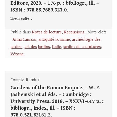
Editore, 2020. – 176 p. : bibliogr., ill. –
ISBN : 978.88.7689.323.0.
Lire la suite
Publié dans
Notes de lecture
,
Recensions
| Mots-clefs
:
Anna Caiozzo
,
antiquité romaine
,
archéologie des
jardins
,
art des jardins
,
Italie
,
jardins de sculptures
,
Vérone
Compte-Rendus
Gardens of the Roman Empire. – W. F.
Jashemski et al éds. – Cambridge :
University Press, 2018. – XXXVI+617 p. :
bibliogr., index, ill. – ISBN :
978.0.521.82161.2.