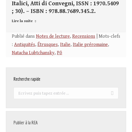
Italici, Atti di Convegni, ISSN : 1970.5409
; 30). – ISBN : 978.88.7689.345.2.
Lire la suite
Publié dans
Notes de lecture
,
Recensions
| Mots-clefs
:
Antiquités
,
Étrusques
,
Italie
,
Italie préromaine
,
Natacha Lubtchansky
,
Pô
Recherche rapide
Recherche
:
Publier à la REA