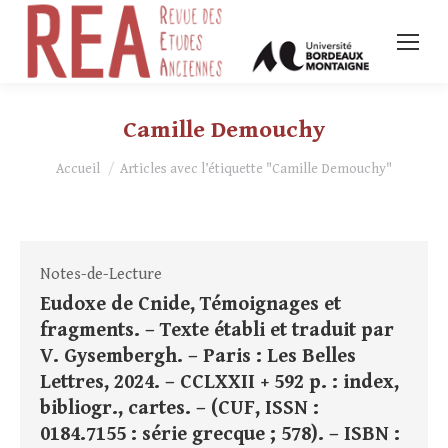
Camille Demouchy
Vous êtes ici :
Accueil
Articles avec l’étiquette "Camille Demouchy"
Notes-de-Lecture
Eudoxe de Cnide, Témoignages et
fragments. – Texte établi et traduit par
V. Gysembergh. – Paris : Les Belles
Lettres, 2024. – CCLXXII + 592 p. : index,
bibliogr., cartes. – (CUF, ISSN :
0184.7155 : série grecque ; 578). – ISBN :