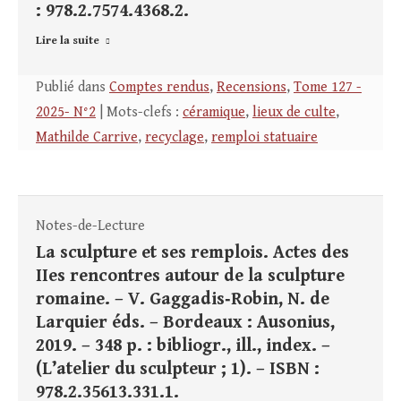
: 978.2.7574.4368.2.
Lire la suite
Publié dans
Comptes rendus
,
Recensions
,
Tome 127 -
2025- N°2
| Mots-clefs :
céramique
,
lieux de culte
,
Mathilde Carrive
,
recyclage
,
remploi statuaire
Notes-de-Lecture
La sculpture et ses remplois. Actes des
IIes rencontres autour de la sculpture
romaine. – V. Gaggadis‑Robin, N. de
Larquier éds. – Bordeaux : Ausonius,
2019. – 348 p. : bibliogr., ill., index. –
(L’atelier du sculpteur ; 1). – ISBN :
978.2.35613.331.1.