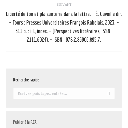
SUIVANT
Liberté de ton et plaisanterie dans la lettre. – É. Gavoille dir.
– Tours : Presses Universitaires François Rabelais, 2023. –
Article
511 p. : ill., index. – (Perspectives littéraires, ISSN :
suivant
2111.6024). – ISBN : 978.2.86906.895.7.
:
Recherche rapide
Recherche
:
Publier à la REA