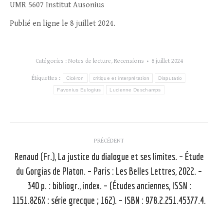
UMR 5607 Institut Ausonius
Publié en ligne le 8 juillet 2024.
Catégories :
Notes de lecture
,
Recensions
8 juillet 2024
Étiquettes :
Cicéron
critique et interprétation
Disputatio
Favonius Eulogius
Lucienne Deschamps
Navigation
PRÉCÉDENT
article
Renaud (Fr.), La justice du dialogue et ses limites. – Étude
du Gorgias de Platon. – Paris : Les Belles Lettres, 2022. –
Article
340 p. : bibliogr., index. – (Études anciennes, ISSN :
précédent
1151.826X : série grecque ; 162). – ISBN : 978.2.251.45377.4.
: