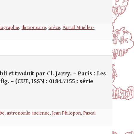
liographie
,
dictionnaire
,
Grèce
,
Pascal Mueller-
li et traduit par Cl. Jarry. – Paris : Les
fig. – (CUF, ISSN : 0184.7155 : série
abe
,
astronomie ancienne
,
Jean Philopon
,
Pascal