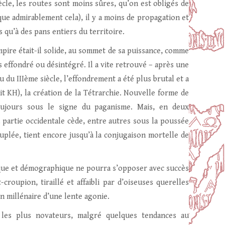
iècle, les routes sont moins sûres, qu’on est obligés de
ique admirablement cela), il y a moins de propagation et
 qu’à des pans entiers du territoire.
empire était-il solide, au sommet de sa puissance, comme
as effondré ou désintégré. Il a vite retrouvé – après une
u du IIIème siècle, l’effondrement a été plus brutal et a
t KH), la création de la Tétrarchie. Nouvelle forme de
oujours sous le signe du paganisme. Mais, en deux
a partie occidentale cède, entre autres sous la poussée
euplée, tient encore jusqu’à la conjugaison mortelle de
ique et démographique ne pourra s’opposer avec succès
croupion, tiraillé et affaibli par d’oiseuses querelles
 Un millénaire d’une lente agonie.
 les plus novateurs, malgré quelques tendances au