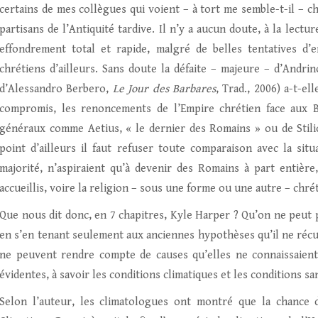
certains de mes collègues qui voient – à tort me semble-t-il – c
partisans de l’Antiquité tardive. Il n’y a aucun doute, à la lect
effondrement total et rapide, malgré de belles tentatives d
chrétiens d’ailleurs. Sans doute la défaite – majeure – d’Andri
d’Alessandro Berbero,
Le Jour des Barbares
, Trad., 2006) a-t-el
compromis, les renoncements de l’Empire chrétien face aux Ba
généraux comme Aetius, « le dernier des Romains » ou de Stil
point d’ailleurs il faut refuser toute comparaison avec la sit
majorité, n’aspiraient qu’à devenir des Romains à part entière, 
accueillis, voire la religion – sous une forme ou une autre – chré
Que nous dit donc, en 7 chapitres, Kyle Harper ? Qu’on ne peut 
en s’en tenant seulement aux anciennes hypothèses qu’il ne récus
ne peuvent rendre compte de causes qu’elles ne connaissaient
évidentes, à savoir les conditions climatiques et les conditions san
Selon l’auteur, les climatologues ont montré que la chance