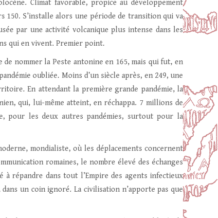
Holocène. Climat favorable, propice au développement
150. S’installe alors une période de transition qui va
usée par une activité volcanique plus intense dans les
s qui en vivent. Premier point.
e de nommer la Peste antonine en 165, mais qui fut, en
 pandémie oubliée. Moins d’un siècle après, en 249, une
rritoire. En attendant la première grande pandémie, la
ien, qui, lui-même atteint, en réchappa. 7 millions de
te, pour les deux autres pandémies, surtout pour la
 moderne, mondialiste, où les déplacements concernent
 communication romaines, le nombre élevé des échanges
é à répandre dans tout l’Empire des agents infectieux
dans un coin ignoré. La civilisation n’apporte pas que