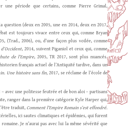
iter une période que certains, comme Pierre Grimal,
la question (deux en 2005, une en 2014, deux en 2017,
ébat est toujours vivace entre ceux qui, comme Bryan
005, (Trad., 2006), ou, d’une façon plus voilée, comme
d’Occident
, 2014, suivent Piganiol et ceux qui, comme
chute
de l’Empire
, 2005, TR 2017, sont plus nuancés.
istorien français actuel de l’Antiquité tardive, dans un
in. Une histoire
sans fin,
2017, se réclame de l’école de
 – avec une politesse feutrée et de bon aloi – partisans
oute, ranger dans la première catégorie Kyle Harper qui,
’être traduit,
Comment l’Empire Romain s’est effondré.
rielles, ici sautes climatiques et épidémies, qui furent
n romaine. Je n’aurai pas avec lui la même sévérité que