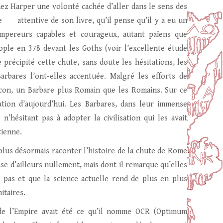
hez Harper une volonté cachée d’aller dans le sens des
ure attentive de son livre, qu’il pense qu’il y a eu un
’empereurs capables et courageux, autant païens que
nople en 378 devant les Goths (voir l’excellente étude
le précipité cette chute, sans doute les hésitations, les
rbares l’ont-elles accentuée. Malgré les efforts de
icon, un Barbare plus Romain que les Romains. Sur ce
uation d’aujourd’hui. Les Barbares, dans leur immense
n’hésitant pas à adopter la civilisation qui les avait
tienne.
plus désormais raconter l’histoire de la chute de Rome
e d’ailleurs nullement, mais dont il remarque qu’elles
 pas et que la science actuelle rend de plus en plus
itaires.
 de l’Empire avait été ce qu’il nomme OCR (Optimum