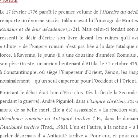
< Retour
Le 17 février 1776 paraît le premier volume de l’
Histoire du décl
remporte un énorme succès. Gibbon avait lu l’ouvrage de Monte
Romains et de leur décadence
(1721). Mais celui-ci fondait son 
ressenti le désir d’écrire son livre devant les ruines qu’il a
« Chute » de l’Empire romain n’est pas liée à la date fatidique
force, à Ravenne, le jeune (il a une douzaine d’années) Romulus 
son père Oreste, un ancien lieutenant d’Attila, le 31 octobre 4
à Constantinople, où siège l’Empereur d’Orient, Zénon, les insi
nominalement – qu’un seul empereur pour l’Occident et l’Orient.
Pourtant le débat était loin d’être clos. Dès la fin de la Seconde
pendant la guerre), André Piganiol, dans
L’Empire chrétien, 325-
morte de sa belle mort. Elle a été assassinée. » La réaction vin
Décadence romaine ou
Antiquité tardive ?
Et, dans le domain
l’Antiquité
tardive
(Trad., 1983). L’un et l’autre, à la notion – 
parler désormais d’ « Antiquité tardive ». Pour eux, et pour ceux