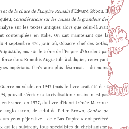
in et de la chute de l’Empire Romain
d’Edward Gibbon. Il
squieu,
Considérations sur les causes de la grandeur des
analyse sur les textes antiques alors que celui-là avait
vait contemplées en Italie. On sait maintenant que la
 du 4 septembre 476, jour où, Odoacre chef des Goths,
Augustule, mis sur le trône de l’Empire d’Occident par
75, force donc Romulus Augustule à abdiquer, renvoyant
gnes impériaux. Il n’y aura plus désormais – du moins
 Guerre mondiale, en 1947 (mais le livre avait été écrit
395,
pouvait s‘écrier : « La civilisation romaine n’est pas
t, en France, en 1977, du livre d’Henri-Irénée Marrou :
e anglo-saxon, de celui de Peter Brown,
Genèse de
à leurs yeux péjorative – de « Bas-Empire » ont préféré
 qui les suivirent, tous spécialistes du christianisme,