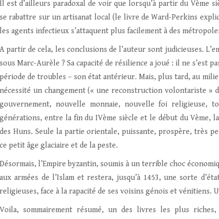
Il est d’ailleurs paradoxal de voir que lorsqu’à partir du Vème s
se rabattre sur un artisanat local (le livre de Ward-Perkins expl
les agents infectieux s’attaquent plus facilement à des métropoles
A partir de cela, les conclusions de l’auteur sont judicieuses. L’
sous Marc-Aurèle ? Sa capacité de résilience a joué : il ne s’est p
période de troubles – son état antérieur. Mais, plus tard, au milie
nécessité un changement (« une reconstruction volontariste » di
gouvernement, nouvelle monnaie, nouvelle foi religieuse, t
générations, entre la fin du IVème siècle et le début du Vème, l
des Huns. Seule la partie orientale, puissante, prospère, très p
ce petit âge glaciaire et de la peste.
Désormais, l’Empire byzantin, soumis à un terrible choc économ
aux armées de l’Islam et restera, jusqu’à 1453, une sorte d’état-
religieuses, face à la rapacité de ses voisins génois et vénitiens.
Voila, sommairement résumé, un des livres les plus riches,