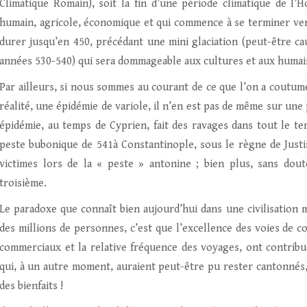
Climatique Romain), soit la fin d’une période climatique de l’
humain, agricole, économique et qui commence à se terminer vers 
durer jusqu’en 450, précédant une mini glaciation (peut-être ca
années 530-540) qui sera dommageable aux cultures et aux humain
Par ailleurs, si nous sommes au courant de ce que l’on a coutum
réalité, une épidémie de variole, il n’en est pas de même sur une
épidémie, au temps de Cyprien, fait des ravages dans tout le te
peste bubonique de 541à Constantinople, sous le règne de Justin
victimes lors de la « peste » antonine ; bien plus, sans dou
troisième.
Le paradoxe que connaît bien aujourd’hui dans une civilisation
des millions de personnes, c’est que l’excellence des voies de
commerciaux et la relative fréquence des voyages, ont contribu
qui, à un autre moment, auraient peut-être pu rester cantonnés, 
des bienfaits !