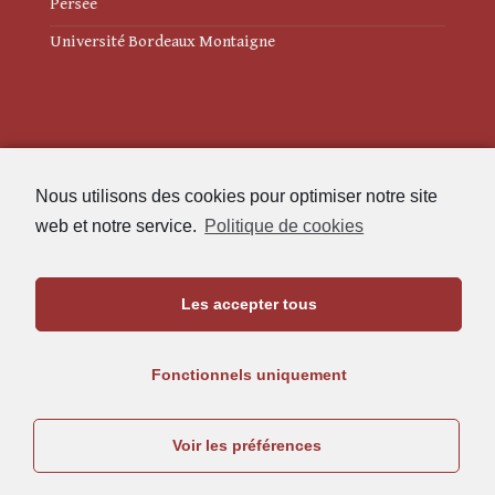
Persée
Université Bordeaux Montaigne
Mentions légales
Nous utilisons des cookies pour optimiser notre site
Politique de cookies (UE)
web et notre service.
Politique de cookies
Revue des Études Anciennes
Les accepter tous
Maison de l'Archéologie
Université Bordeaux Montaigne
Fonctionnels uniquement
33607 Pessac Cedex
05.57.12.45.63
Voir les préférences
rea@u-bordeaux-montaigne.fr