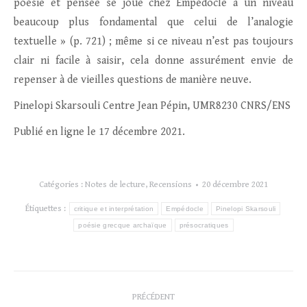
poésie et pensée se joue chez Empédocle à un niveau
beaucoup plus fondamental que celui de l’analogie
textuelle » (p. 721) ; même si ce niveau n’est pas toujours
clair ni facile à saisir, cela donne assurément envie de
repenser à de vieilles questions de manière neuve.
Pinelopi Skarsouli Centre Jean Pépin, UMR8230 CNRS/ENS
Publié en ligne le 17 décembre 2021.
Catégories :
Notes de lecture
,
Recensions
20 décembre 2021
Étiquettes :
critique et interprétation
Empédocle
Pinelopi Skarsouli
poésie grecque archaïque
présocratiques
Navigation
PRÉCÉDENT