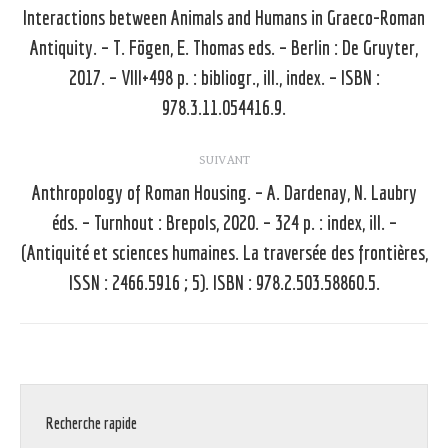
article
Interactions between Animals and Humans in Graeco-Roman
Antiquity. – T. Fögen, E. Thomas eds. – Berlin : De Gruyter,
Article
2017. – VIII+498 p. : bibliogr., ill., index. – ISBN :
précédent
978.3.11.054416.9.
:
SUIVANT
Anthropology of Roman Housing. – A. Dardenay, N. Laubry
éds. – Turnhout : Brepols, 2020. – 324 p. : index, ill. –
Article
(Antiquité et sciences humaines. La traversée des frontières,
suivant
ISSN : 2466.5916 ; 5). ISBN : 978.2.503.58860.5.
:
Recherche rapide