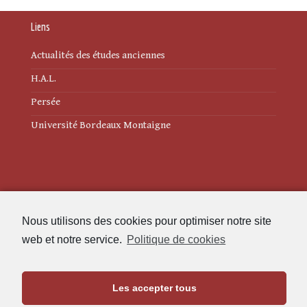
Liens
Actualités des études anciennes
H.A.L.
Persée
Université Bordeaux Montaigne
Mentions légales
Nous utilisons des cookies pour optimiser notre site
Politique de cookies (UE)
web et notre service.
Politique de cookies
Revue des Études Anciennes
Les accepter tous
Maison de l'Archéologie