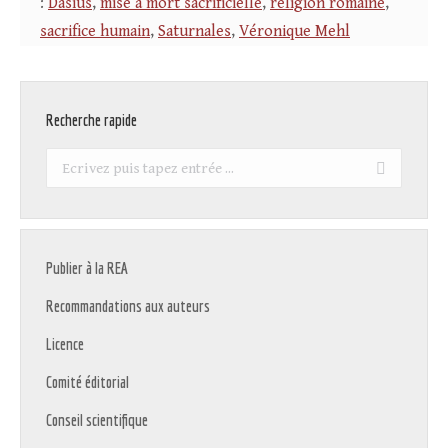
:
Dasius
,
mise à mort sacrificielle
,
religion romaine
,
sacrifice humain
,
Saturnales
,
Véronique Mehl
Recherche rapide
Recherche
:
Publier à la REA
Recommandations aux auteurs
Licence
Comité éditorial
Conseil scientifique