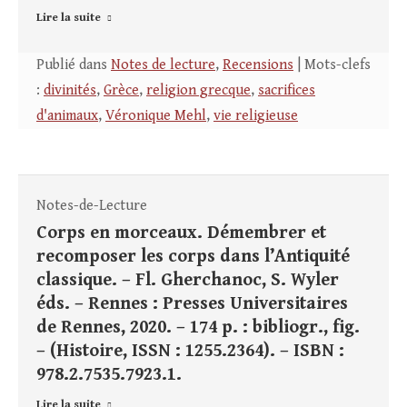
Lire la suite
Publié dans
Notes de lecture
,
Recensions
| Mots-clefs
:
divinités
,
Grèce
,
religion grecque
,
sacrifices
d'animaux
,
Véronique Mehl
,
vie religieuse
Notes-de-Lecture
Corps en morceaux. Démembrer et
recomposer les corps dans l’Antiquité
classique. – Fl. Gherchanoc, S. Wyler
éds. – Rennes : Presses Universitaires
de Rennes, 2020. – 174 p. : bibliogr., fig.
– (Histoire, ISSN : 1255.2364). – ISBN :
978.2.7535.7923.1.
Lire la suite