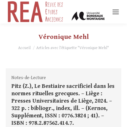
Véronique Mehl
Vous êtes ici :
Accueil
Articles avec l’étiquette "Véronique Mehl"
Notes-de-Lecture
Pitz (Z.), Le Bestiaire sacrificiel dans les
normes rituelles grecques. – Liège :
Presses Universitaires de Liège, 2024. –
322 p. : bibliogr., index, ill. – (Kernos,
Supplément, ISSN : 0776.3824 ; 41). –
ISBN : 978.2.87562.414.7.