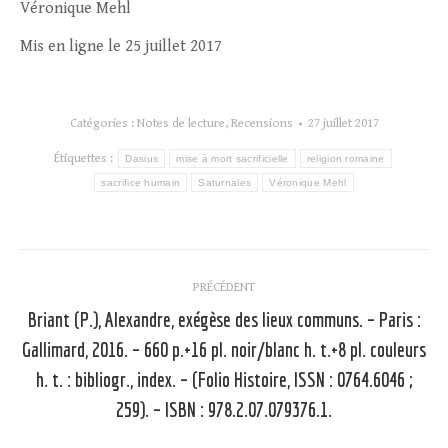
Véronique Mehl
Mis en ligne le 25 juillet 2017
Catégories :
Notes de lecture
,
Recensions
27 juillet 2017
Étiquettes :
Dasius
mise à mort sacrificielle
religion romaine
sacrifice humain
Saturnales
Véronique Mehl
Navigation
PRÉCÉDENT
article
Briant (P.), Alexandre, exégèse des lieux communs. – Paris :
Gallimard, 2016. – 660 p.+16 pl. noir/blanc h. t.+8 pl. couleurs
Article
h. t. : bibliogr., index. – (Folio Histoire, ISSN : 0764.6046 ;
précédent
259). – ISBN : 978.2.07.079376.1.
: