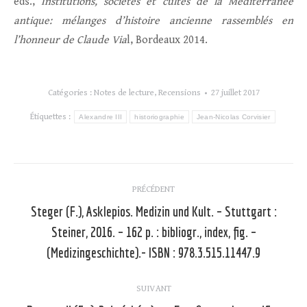
éds.,
Institutions, sociétés et cultes de la Méditerranée
antique: mélanges d’histoire ancienne rassemblés en
l’honneur de Claude Via
l, Bordeaux 2014.
Catégories :
Notes de lecture
,
Recensions
27 juillet 2017
Étiquettes :
Alexandre III
historiographie
Jean-Nicolas Corvisier
Navigation
PRÉCÉDENT
article
Steger (F.), Asklepios. Medizin und Kult. – Stuttgart :
Steiner, 2016. – 162 p. : bibliogr., index, fig. –
Article
précédent
(Medizingeschichte).- ISBN : 978.3.515.11447.9
:
SUIVANT