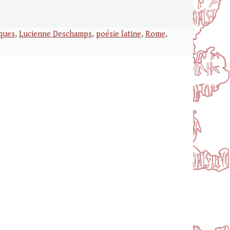
ques
,
Lucienne Deschamps
,
poésie latine
,
Rome
,