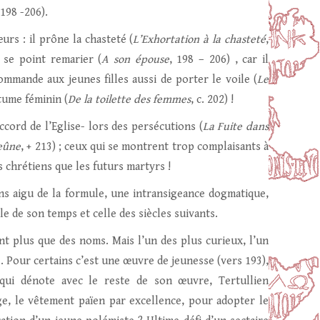
 198 -206).
urs : il prône la chasteté (
L’Exhortation à la chasteté
,
 se point remarier (
A son épouse
, 198 – 206) , car il
ecommande aux jeunes filles aussi de porter le voile (
Le
stume féminin (
De la toilette des femmes
, c. 202) !
accord de l’Eglise- lors des persécutions (
La Fuite dans
eûne
, + 213) ; ceux qui se montrent trop complaisants à
ons chrétiens que les futurs martyrs !
s aigu de la formule, une intransigeance dogmatique,
lle de son temps et celle des siècles suivants.
nt plus que des noms. Mais l’un des plus curieux, l’un
e. Pour certains c’est une œuvre de jeunesse (vers 193),
, qui dénote avec le reste de son œuvre, Tertullien
e, le vêtement païen par excellence, pour adopter le