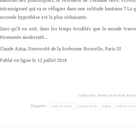
manteau des philosophes, le vêtement de l’homme libre. Provoca
intransigeant qui va se réfugier dans une solitude hautaine ? La 
seconde hypothèse est la plus séduisante.
Quoi qu’il en soit, dans les temps troublés que le monde traver
étonnante modernité…
Claude Aziza, Université de la Sorbonne Nouvelle, Paris III
Publié en ligne le 12 juillet 2018
Catégories :
Notes de lecture
,
Rece
Étiquettes :
auteurs latins
Claude Aziza
église
histoire des 
Navigation