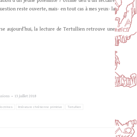
tion d’un jeune polémiste ? Ultime défi d’un sectaire
question reste ouverte, mais- en tout cas à mes yeux- la
se aujourd’hui, la lecture de Tertullien retrouve une
nsions
13 juillet 2018
doctrines
littérature chrétienne primitive
Tertullien