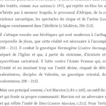
des traités, comme
Aux nations
(+ 197), qui rejette en bloc les 
n’hésite pas à menacer Scapula, le proconsul d’Afrique, de la c
violence sarcastique, les spectacles du cirque et de l’arène (
Le
baigne constamment dans l’idolâtrie (
L’Idolâtrie
, 206-212).
Il s’attaque ensuite aux hérétiques qui sont nombreux à Carthage
corporelle de Jésus, que cette réalité est nécessaire à l’accom
208 – 211). Il combat le gnostique Hermogène (
Contre Hermog
séparé de l’Eglise et qui, à partir du stoïcisme, d’Aristote e
syncrétisme caricatural. Il lutte contre l’Asiate Praxeas qui, e
Trinité et en insistant trop sur l’unité divine, risquait de dét
valentiniens, disciples de Valentin, un gnostique oriental, d
valentiniens,
208 – 212).
Mais son principal ennemi, c’est Marcion (c.85-c.160), un natif 
et qui fonde sa propre communauté. Marcion est un adversaire r
et qui réfute l’unité de Dieu (
Contre Marcion
, c.211). Pour Tert