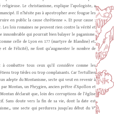
 religieuse. Le christianisme, explique l’apologiste, a
 émancipé. Il n’hésite pas à apostropher avec fougue les
truire en public la cause chrétienne ». Et pour cause :
r. Les lois romaines ne peuvent rien contre la vérité et
le innombrable qui pourrait bien balayer le paganisme.
, comme celle de Lyon en 177 (martyre de Blandine) et,
e et de Félicité), ne font qu’augmenter le nombre de
et à combattre tous ceux qu’il considère comme les
rétiens trop tièdes ou trop complaisants. Car Tertullien
, un adepte du Montanisme, secte qui veut en revenir à
ée par Montan, un Phrygien, ancien prêtre d’Apollon et
 Montan déclarait que, loin des corruptions de l’église
. Sans doute vers la fin de sa vie, dont la date est
e
anisme,, une secte qui perdurera jusqu’au début du V