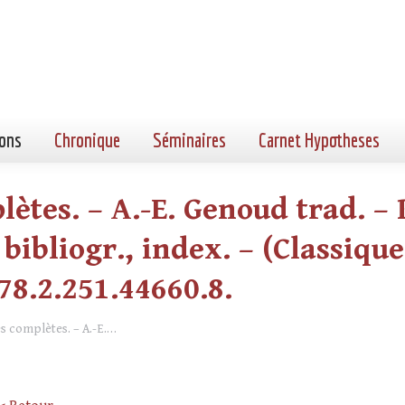
ons
Chronique
Séminaires
Carnet Hypotheses
ètes. – A.-E. Genoud trad. – P
 bibliogr., index. – (Classique
978.2.251.44660.8.
es complètes. – A.-E.…