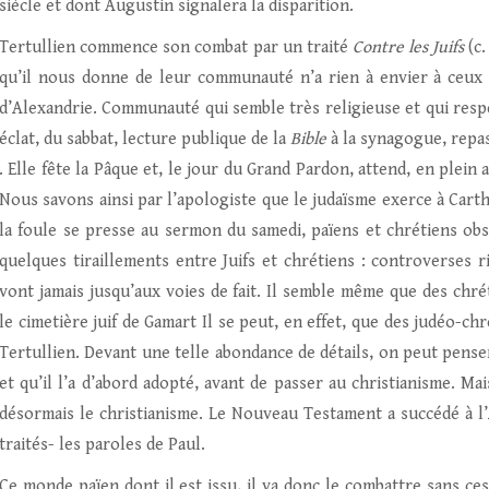
siècle et dont Augustin signalera la disparition.
Tertullien commence son combat par un traité
Contre les Juifs
(c.
qu’il nous donne de leur communauté n’a rien à envier à ce
d’Alexandrie. Communauté qui semble très religieuse et qui respe
éclat, du sabbat, lecture publique de la
Bible
à la synagogue, repas
. Elle fête la Pâque et, le jour du Grand Pardon, attend, en plein 
Nous savons ainsi par l’apologiste que le judaïsme exerce à Cart
la foule se presse au sermon du samedi, païens et chrétiens obser
quelques tiraillements entre Juifs et chrétiens : controverses r
vont jamais jusqu’aux voies de fait. Il semble même que des chrét
le cimetière juif de Gamart Il se peut, en effet, que des judéo-c
Tertullien. Devant une telle abondance de détails, on peut penser
et qu’il l’a d’abord adopté, avant de passer au christianisme. Mai
désormais le christianisme. Le Nouveau Testament a succédé à l
traités- les paroles de Paul.
Ce monde païen dont il est issu, il va donc le combattre sans ce