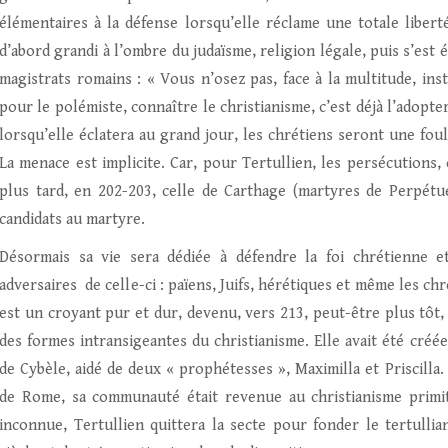
élémentaires à la défense lorsqu’elle réclame une totale liberté
d’abord grandi à l’ombre du judaïsme, religion légale, puis s’est
magistrats romains : « Vous n’osez pas, face à la multitude, ins
pour le polémiste, connaître le christianisme, c’est déjà l’adopte
lorsqu’elle éclatera au grand jour, les chrétiens seront une fou
La menace est implicite. Car, pour Tertullien, les persécutions
plus tard, en 202-203, celle de Carthage (martyres de Perpétu
candidats au martyre.
Désormais sa vie sera dédiée à défendre la foi chrétienne 
adversaires de celle-ci : païens, Juifs, hérétiques et même les ch
est un croyant pur et dur, devenu, vers 213, peut-être plus tôt
des formes intransigeantes du christianisme. Elle avait été cré
de Cybèle, aidé de deux « prophétesses », Maximilla et Priscilla.
de Rome, sa communauté était revenue au christianisme primitif
inconnue, Tertullien quittera la secte pour fonder le tertulli