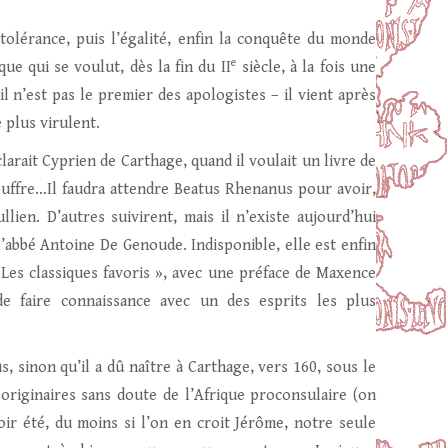
a tolérance, puis l’égalité, enfin la conquête du monde
e
ue qui se voulut, dès la fin du II
siècle, à la fois une
’il n’est pas le premier des apologistes – il vient après
e plus virulent.
larait Cyprien de Carthage, quand il voulait un livre de
souffre…Il faudra attendre Beatus Rhenanus pour avoir,
ien. D’autres suivirent, mais il n’existe aujourd’hui
 l’abbé Antoine De Genoude. Indisponible, elle est enfin
 « Les classiques favoris », avec une préface de Maxence
de faire connaissance avec un des esprits les plus
, sinon qu’il a dû naître à Carthage, vers 160, sous le
 originaires sans doute de l’Afrique proconsulaire (on
ir été, du moins si l’on en croit Jérôme, notre seule