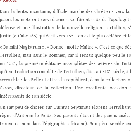
< Retour
Dans la lente, incertaine, difficile marche des chrétiens vers l
païen, les mots ont servi d’armes. Ce furent ceux de l’apologétiq
défense et une illustration de la nouvelle religion. Tertullien, s
Justin (c.100‑c.165) qui écrit vers 155 – en est le plus célèbre et l
« Da mihi Magistrum », « Donne- moi le Maître ». C’est ce que déc
Tertullien, mais sans le nommer, car il sentait quelque peu le 
en 1521, la première édition- incomplète- des œuvres de Tertull
e
qu’une traduction complète de Tertullien, due, au XIX
siècle, à
accessible : les Belles Lettres la republient, dans la collection
Caron, directeur de la collection. Une excellente occasion 
intéressants de son siècle.
On sait peu de choses sur Quintus Septimius Florens Tertullianus
règne d’Antonin le Pieux. Ses parents étaient des païens aisés,
trouve ce nom dans l’épigraphie africaine). Son père semble avo