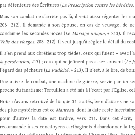
pas détenteurs des Écritures (
La Prescription contre les hérésies
,
Mais son combat ne s’arrête pas là, il veut aussi régenter les mœ
208 -212). Il demande à son épouse, en cas de veuvage, de ne
condamne les secondes noces (
Le Mariage unique
, + 213). Il r
Voile des vierges
, 208 -212). Il veut jusqu’à régler le détail du co
Il s’en prend aux chrétiens trop tièdes, ceux qui fuient – avec l’
la persécution
, 213) ; ceux qui ne jeûnent pas assez souvent (
Le J
l’égard des pêcheurs (
La Pudicité
, + 213). Il n’est, à le lire, de b
Une œuvre de combat, une machine de guerre, servie par un sen
proche du fanatisme: Tertullien a été mis à l’écart par l’Eglise, ce
Nous n’avons retrouvé de lui que 31 traités, bien d’autres ne so
des plus mystérieux est ce
Manteau
, dont la date reste incertain
pour d’autres la date est tardive, vers 211. Dans cet écrit
recommande à ses concitoyens carthaginois d’abandonner la tog