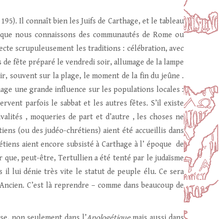
 195). Il connaît bien les Juifs de Carthage, et le tableau
ux que nous connaissons des communautés de Rome ou
cte scrupuleusement les traditions : célébration, avec
 de fête préparé le vendredi soir, allumage de la lampe
air, souvent sur la plage, le moment de la fin du jeûne .
hage une grande influence sur les populations locales :
vent parfois le sabbat et les autres fêtes. S’il existe
ivalités , moqueries de part et d’autre , les choses ne
iens (ou des judéo-chrétiens) aient été accueillis dans
hrétiens aient encore subsisté à Carthage à l’ époque de
 que, peut-être, Tertullien a été tenté par le judaïsme
s il lui dénie très vite le statut de peuple élu. Ce sera
’Ancien. C’est là reprendre – comme dans beaucoup de
sse, non seulement dans l’
Apologétique
,mais aussi dans