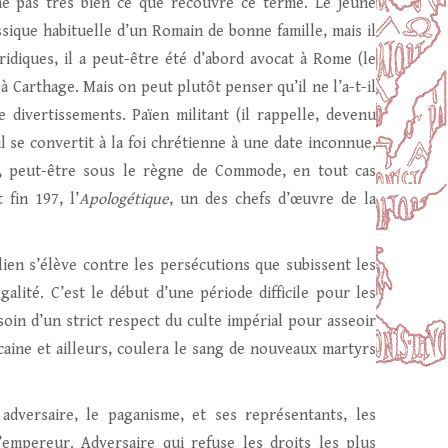
he pas très bien ce que recouvre ce terme. Le jeune
assique habituelle d’un Romain de bonne famille, mais il
ridiques, il a peut-être été d’abord avocat à Rome (le
à Carthage. Mais on peut plutôt penser qu’il ne l’a-t-il
de divertissements. Païen militant (il rappelle, devenu
il se convertit à la foi chrétienne à une date inconnue,
e, peut-être sous le règne de Commode, en tout cas
 fin 197, l’
Apologétique
, un des chefs d’œuvre de la
ien s’élève contre les persécutions que subissent les
galité. C’est le début d’une période difficile pour les
oin d’un strict respect du culte impérial pour asseoir
icaine et ailleurs, coulera le sang de nouveaux martyrs
dversaire, le paganisme, et ses représentants, les
empereur. Adversaire qui refuse les droits les plus