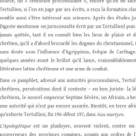
source, un « centurion proconsulaire », encore qu’on ne sac
Tertullien, si l’on en juge par ses écrits, a reçu la formation cl
semble aussi s’être intéressé aux sciences. Après des études ju
Digeste mentionne un jurisconsulte écrit par un Tertullien) puis 
jamais quittée, tant il en connaît bien les lieux de plaisir et 
chrétien, qu’il a d’abord brocardé les dogmes du christianisme), 
sans doute sous l’influence d’Agrippinus, évêque de Carthag
quelques années avant le brûlot qu’il lance, vraisemblablement
littérature latine chrétienne et une arme de combat.
Dans ce pamphlet, adressé aux autorités proconsulaires, Tertull
chrétiens, persécutions dont il conteste – en bon juriste- la lé
chrétiens, le nouvel empereur Septime Sévère, un Africain, a bes
une autorité qui n’est pas encore assurée. Bientôt, en terre afr
qu’exhorte Tertullien, fin 196-début 197, dans
Aux
martyrs.
L’Apologétique
est un plaidoyer, souvent violent, contre un a
gouverneurs des provinces romaines, soumis aux ordres de l’