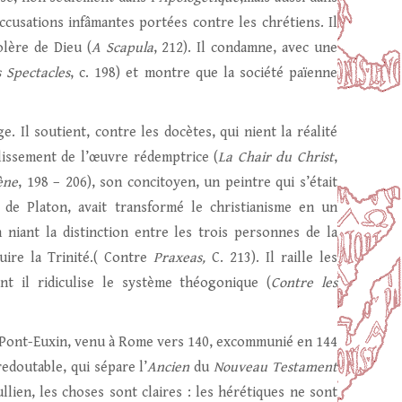
accusations infâmantes portées contre les chrétiens. Il
olère de Dieu (
A Scapula
, 212). Il condamne, avec une
s Spectacles
, c. 198) et montre que la société païenne
. Il soutient, contre les docètes, qui nient la réalité
plissement de l’œuvre rédemptrice (
La Chair du Christ
,
ène
, 198 – 206), son concitoyen, un peintre qui s’était
t de Platon, avait transformé le christianisme en un
n niant la distinction entre les trois personnes de la
ruire la Trinité.( Contre
Praxeas,
C. 213). Il raille les
ont il ridiculise le système théogonique (
Contre les
du Pont-Euxin, venu à Rome vers 140, excommunié en 144
edoutable, qui sépare l’
Ancien
du
Nouveau Testament
ullien, les choses sont claires : les hérétiques ne sont