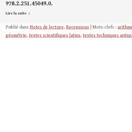
978.2.251.45049.0.
Lire la suite
Publié dans
Notes de lecture
,
Recensions
| Mots-clefs :
arithm
géométrie
,
textes scientifiques latins
,
textes techniques antiq