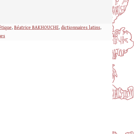
étique
,
Béatrice BAKHOUCHE
,
dictionnaires latins
,
ues