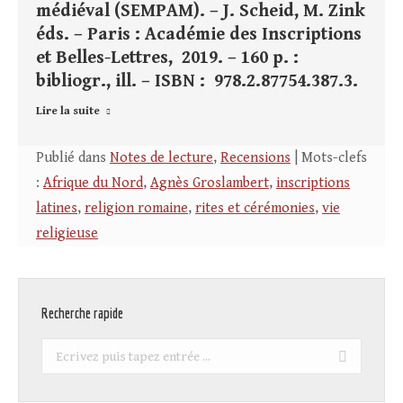
médiéval (SEMPAM). – J. Scheid, M. Zink
éds. – Paris : Académie des Inscriptions
et Belles-Lettres, 2019. – 160 p. :
bibliogr., ill. – ISBN : 978.2.87754.387.3.
Lire la suite
Publié dans
Notes de lecture
,
Recensions
| Mots-clefs
:
Afrique du Nord
,
Agnès Groslambert
,
inscriptions
latines
,
religion romaine
,
rites et cérémonies
,
vie
religieuse
Recherche rapide
Recherche
: